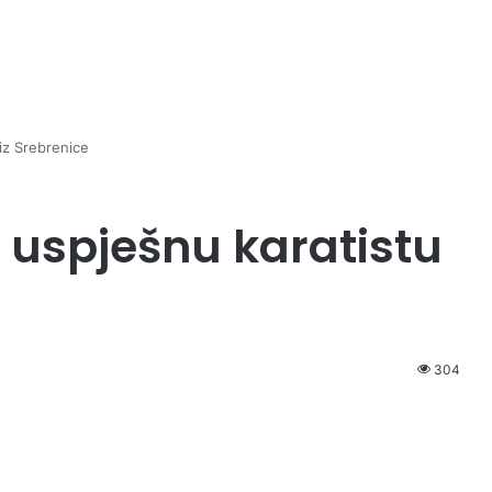
 iz Srebrenice
 uspješnu karatistu
304