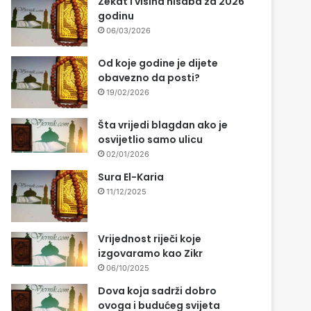
Zekat i visina nisaba za 2026
godinu
06/03/2026
Od koje godine je dijete
obavezno da posti?
19/02/2026
Šta vrijedi blagdan ako je
osvijetlio samo ulicu
02/01/2026
Sura El-Karia
11/12/2025
Vrijednost riječi koje
izgovaramo kao Zikr
06/10/2025
Dova koja sadrži dobro
ovoga i budućeg svijeta