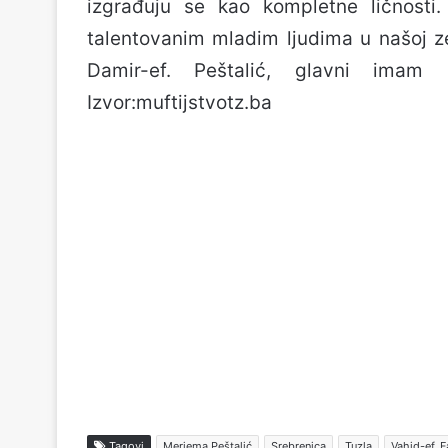
izgrađuju se kao kompletne ličnosti
talentovanim mladim ljudima u našoj ze
Damir-ef. Peštalić, glavni imam 
Izvor:muftijstvotz.ba
Tagovi
Merjema Peštalić
Srebrenica
Tuzla
Vahid-ef. F