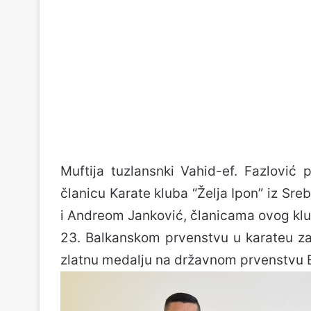
Muftija tuzlansnki Vahid-ef. Fazlović 
članicu Karate kluba “Želja Ipon” iz Sre
i Andreom Janković, članicama ovog klu
23. Balkanskom prvenstvu u karateu za
zlatnu medalju na državnom prvenstvu B