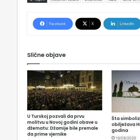
Facebook
X
LinkedIn
Slične objave
U Turskoj pozvali da prvu
Šta simboliz
molitvu u Novoj godini obave u
obilježava 
džematu: Džamije bile premale
godina
da prime vjernike
19/08/2020