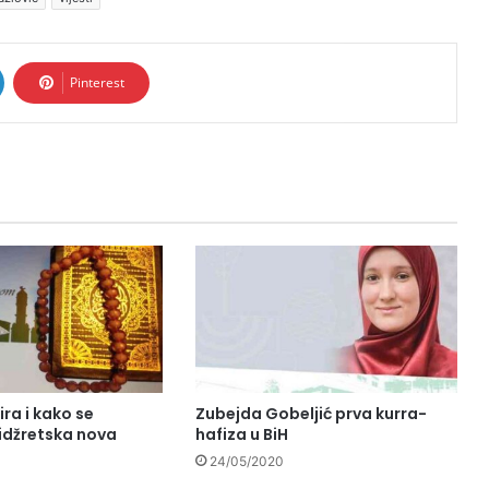
Pinterest
ira i kako se
Zubejda Gobeljić prva kurra-
Hidžretska nova
hafiza u BiH
24/05/2020