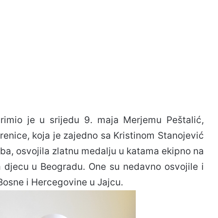
primio je u srijedu 9. maja Merjemu Peštalić,
brenice, koja je zajedno sa Kristinom Stanojević
ba, osvojila zlatnu medalju u katama ekipno na
 djecu u Beogradu. One su nedavno osvojile i
osne i Hercegovine u Jajcu.