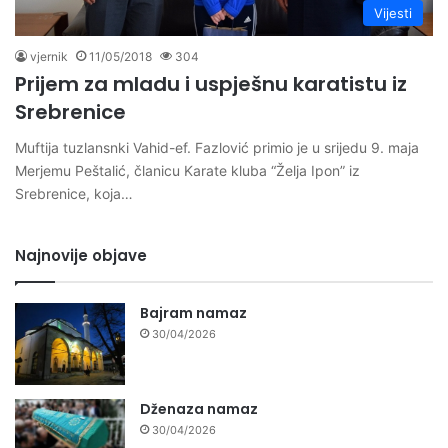
Vijesti
vjernik
11/05/2018
304
Prijem za mladu i uspješnu karatistu iz
Srebrenice
Muftija tuzlansnki Vahid-ef. Fazlović primio je u srijedu 9. maja
Merjemu Peštalić, članicu Karate kluba “Želja Ipon” iz
Srebrenice, koja…
Najnovije objave
Bajram namaz
30/04/2026
Dženaza namaz
30/04/2026