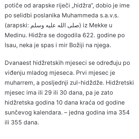
potiče od arapske riječi „hidžra“, dobio je ime
po selidbi poslanika Muhammeda s.a.v.s.
(arapski: صلى الله عليه وسلم) iz Mekke u
Medinu. Hidžra se dogodila 622. godine po
Isau, neka je spas i mir Božiji na njega.
Dvanaest hidžretskih mjeseci se određuju po
viđenju mladog mjeseca. Prvi mjesec je
muharrem, a posljednji zul-hidždže. Hidžretski
mjesec ima ili 29 ili 30 dana, pa je zato
hidžretska godina 10 dana kraća od godine
sunčevog kalendara. – jedna godina ima 354
ili 355 dana.