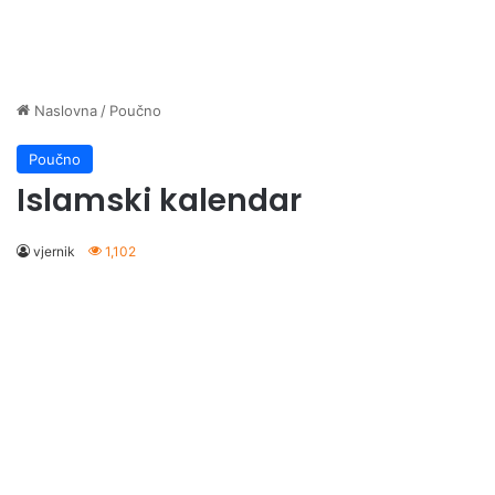
Naslovna
/
Poučno
Poučno
Islamski kalendar
vjernik
1,102