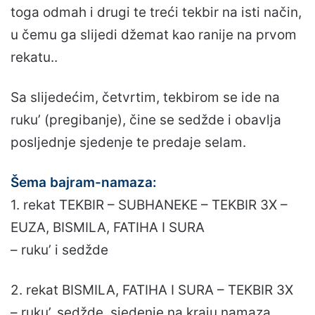
toga odmah i drugi te treći tekbir na isti način,
u čemu ga slijedi džemat kao ranije na prvom
rekatu..
Sa slijedećim, četvrtim, tekbirom se ide na
ruku’ (pregibanje), čine se sedžde i obavlja
posljednje sjedenje te predaje selam.
Šema bajram-namaza:
1. rekat TEKBIR – SUBHANEKE – TEKBIR 3X –
EUZA, BISMILA, FATIHA I SURA
– ruku’ i sedžde
2. rekat BISMILA, FATIHA I SURA – TEKBIR 3X
– ruku’, sedžde, sjedenje na kraju namaza