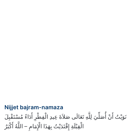
Nijjet bajram-namaza
نَوَيْتُ أَنْ أُصَلِّيَ لِلَّهِ تَعَالَى صَلاَةَ عِيدِ الْفِطْرِ أَدَاءً مُسْتَقْبِلَ
الْقِبْلَةِ إِقْتَدَيْتُ بِهَذَا الْإِمَامِ – اللَّهُ أَكْبَرُ