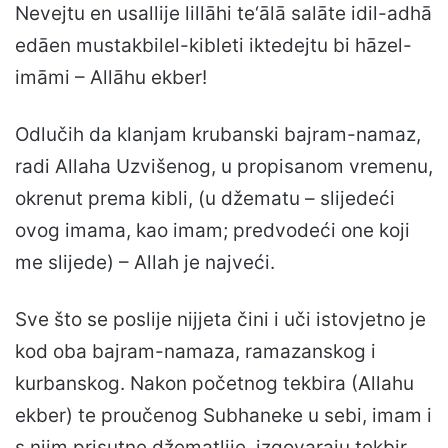
Nevejtu en usallije lillāhi te‘ālā salāte idil-adhā
edāen mustakbilel-kibleti iktedejtu bi hāzel-
imāmi – Allāhu ekber!
Odlučih da klanjam krubanski bajram-namaz,
radi Allaha Uzvišenog, u propisanom vremenu,
okrenut prema kibli, (u džematu – slijedeći
ovog imama, kao imam; predvodeći one koji
me slijede) – Allah je najveći.
Sve što se poslije nijjeta čini i uči istovjetno je
kod oba bajram-namaza, ramazanskog i
kurbanskog. Nakon početnog tekbira (Allahu
ekber) te proučenog Subhaneke u sebi, imam i
s njim prisutne džematlije, izgovaraju tekbir