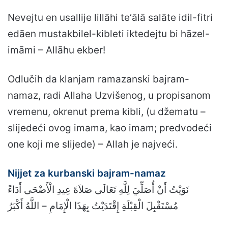
Nevejtu en usallije lillāhi te‘ālā salāte idil-fitri
edāen mustakbilel-kibleti iktedejtu bi hāzel-
imāmi – Allāhu ekber!
Odlučih da klanjam ramazanski bajram-
namaz, radi Allaha Uzvišenog, u propisanom
vremenu, okrenut prema kibli, (u džematu –
slijedeći ovog imama, kao imam; predvodeći
one koji me slijede) – Allah je najveći.
Nijjet za kurbanski bajram-namaz
نَوَيْتُ أَنْ أُصَلِّيَ لِلَّهِ تَعَالَى صَلاَةَ عِيدِ الْأَضْحَى أَدَاءً
مُسْتَقْبِلَ الْقِبْلَةِ إِقْتَدَيْتُ بِهَذَا الْإِمَامِ – اللَّهُ أَكْبَرُ