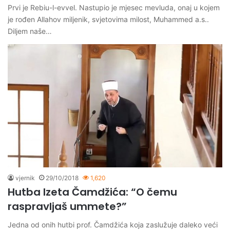
Prvi je Rebiu-l-evvel. Nastupio je mjesec mevluda, onaj u kojem
je rođen Allahov miljenik, svjetovima milost, Muhammed a.s..
Diljem naše…
vjernik
29/10/2018
1,620
Hutba Izeta Čamdžića: “O čemu
raspravljaš ummete?”
Jedna od onih hutbi prof. Čamdžića koja zaslužuje daleko veći