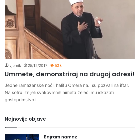
vjernik
25/12/2017
538
Ummete, demonstriraj na drugoj adresi!
Jedne ramazanske noći, halifu Omera r.a., su pozvali na iftar.
Na sofru iznijeli svakovrsnih nimeta želeći mu iskazati
gostoprimstvo i…
Najnovije objave
Bajram namaz