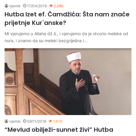
vjernik
17/04/2019
2,080
Hutba Izet ef. Čamdžića: Šta nam znače
prijetnje Kur`anske?
Mi vjerujemo u Allaha dž.š., i vjerujemo da je stvorio meleke od
nura, i znamo da su meleki bezgriješna i…
vjernik
09/11/2018
1,410
“Mevlud obilježi-sunnet živi” Hutba