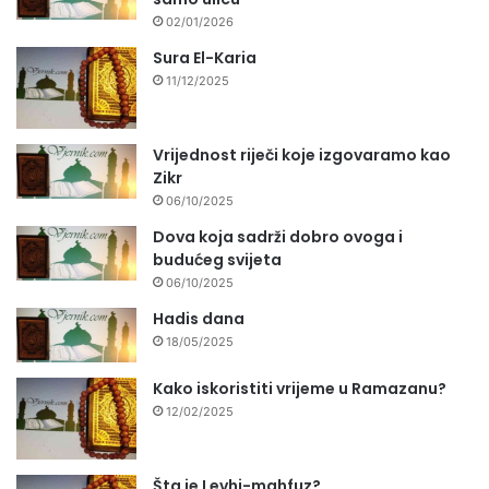
02/01/2026
Sura El-Karia
11/12/2025
Vrijednost riječi koje izgovaramo kao
Zikr
06/10/2025
Dova koja sadrži dobro ovoga i
budućeg svijeta
06/10/2025
Hadis dana
18/05/2025
Kako iskoristiti vrijeme u Ramazanu?
12/02/2025
Šta je Levhi-mahfuz?