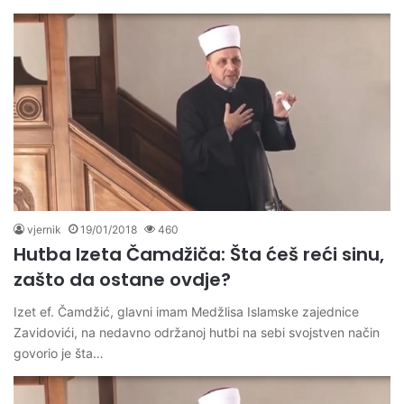
vjernik
19/01/2018
460
Hutba Izeta Čamdžiča: Šta ćeš reći sinu,
zašto da ostane ovdje?
Izet ef. Čamdžić, glavni imam Medžlisa Islamske zajednice
Zavidovići, na nedavno održanoj hutbi na sebi svojstven način
govorio je šta…