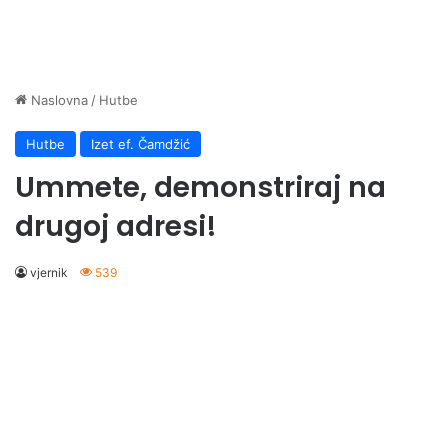
Naslovna
/
Hutbe
Hutbe
Izet ef. Čamdžić
Ummete, demonstriraj na
drugoj adresi!
vjernik
539