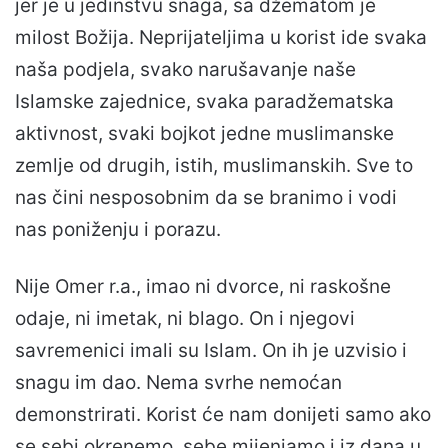
jer je u jedinstvu snaga, sa džematom je
milost Božija. Neprijateljima u korist ide svaka
naša podjela, svako narušavanje naše
Islamske zajednice, svaka paradžematska
aktivnost, svaki bojkot jedne muslimanske
zemlje od drugih, istih, muslimanskih. Sve to
nas čini nesposobnim da se branimo i vodi
nas poniženju i porazu.
Nije Omer r.a., imao ni dvorce, ni raskošne
odaje, ni imetak, ni blago. On i njegovi
savremenici imali su Islam. On ih je uzvisio i
snagu im dao. Nema svrhe nemoćan
demonstrirati. Korist će nam donijeti samo ako
se sebi okrenemo, sebe mijenjamo i iz dana u