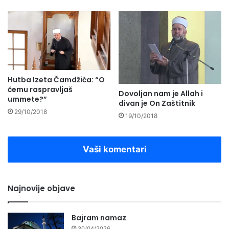
Hutba Izeta Čamdžića: “O
čemu raspravljaš
Dovoljan nam je Allah i
ummete?”
divan je On Zaštitnik
29/10/2018
19/10/2018
Vaši komentari
Najnovije objave
Bajram namaz
30/04/2026