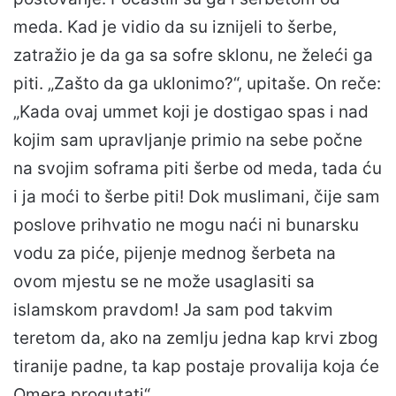
meda. Kad je vidio da su iznijeli to šerbe,
zatražio je da ga sa sofre sklonu, ne želeći ga
piti. „Zašto da ga uklonimo?“, upitaše. On reče:
„Kada ovaj ummet koji je dostigao spas i nad
kojim sam upravljanje primio na sebe počne
na svojim soframa piti šerbe od meda, tada ću
i ja moći to šerbe piti! Dok muslimani, čije sam
poslove prihvatio ne mogu naći ni bunarsku
vodu za piće, pijenje mednog šerbeta na
ovom mjestu se ne može usaglasiti sa
islamskom pravdom! Ja sam pod takvim
teretom da, ako na zemlju jedna kap krvi zbog
tiranije padne, ta kap postaje provalija koja će
Omera progutati“.