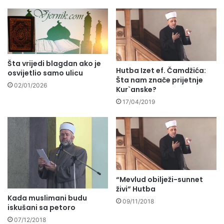
Šta vrijedi blagdan ako je
Hutba Izet ef. Čamdžića:
osvijetlio samo ulicu
Šta nam znače prijetnje
02/01/2026
Kur`anske?
17/04/2019
“Mevlud obilježi-sunnet
živi” Hutba
Kada muslimani budu
09/11/2018
iskušani sa petoro
07/12/2018