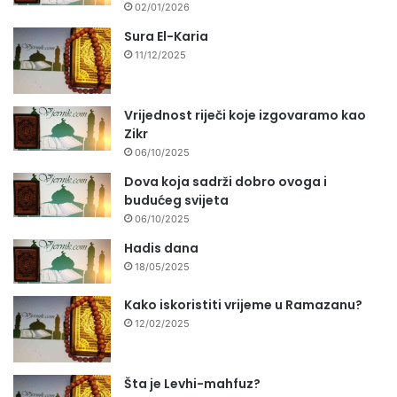
02/01/2026
Sura El-Karia
11/12/2025
Vrijednost riječi koje izgovaramo kao
Zikr
06/10/2025
Dova koja sadrži dobro ovoga i
budućeg svijeta
06/10/2025
Hadis dana
18/05/2025
Kako iskoristiti vrijeme u Ramazanu?
12/02/2025
Šta je Levhi-mahfuz?