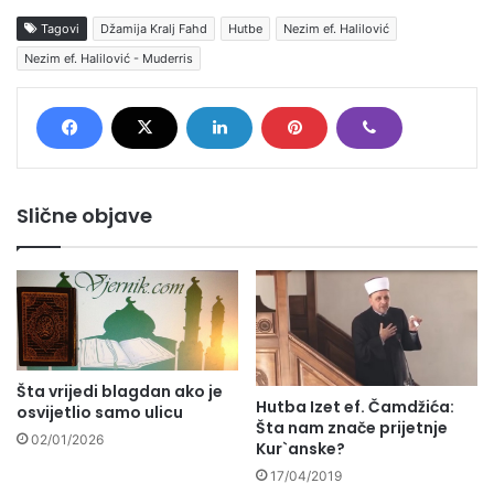
Tagovi
Džamija Kralj Fahd
Hutbe
Nezim ef. Halilović
Nezim ef. Halilović - Muderris
Slične objave
Šta vrijedi blagdan ako je
Hutba Izet ef. Čamdžića:
osvijetlio samo ulicu
Šta nam znače prijetnje
02/01/2026
Kur`anske?
17/04/2019