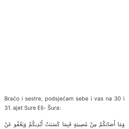
Braćo i sestre, podsjećam sebe i vas na 30 i
31. ajet Sure Eš- Šura:
وَمَا أَصَابَكُمْ مِنْ مُصِيبَةٍ فَبِمَا كَسَبَتْ أَيْدِيكُمْ وَيَعْفُو عَنْ