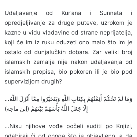
Udaljavanje od Kur’ana i Sunneta i
opredjeljivanje za druge puteve, uzrokom je
kazne u vidu vladavine od strane neprijatelja,
koji će im iz ruku oduzeti ono malo što im je
ostalo od dunjalučkih dobara. Zar veliki broj
islamskih zemalja nije nakon udaljavanja od
islamskih propisa, bio pokoren ili je bio pod
supervizijom drugih?
…وَمَا لَمْ تَحْكُمْ أَئِمَّتُهُمْ بِكِتَابِ اللَّهِ وَيَتَخَيَّرُوا مِمَّا أَنْزَلَ اللَّهُ
إِلَّا جَعَلَ اللَّهُ بَأْسَهُمْ بَيْنَهُمْ (إبن ماجه)
…Nisu njihove vođe počeli suditi po Knjizi,
odabirajući od onoga što je objavljeno, a da