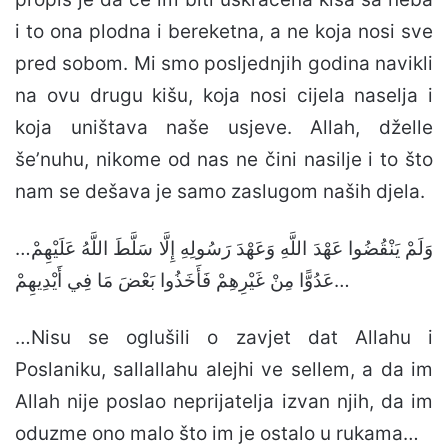
i to ona plodna i bereketna, a ne koja nosi sve
pred sobom. Mi smo posljednjih godina navikli
na ovu drugu kišu, koja nosi cijela naselja i
koja uništava naše usjeve. Allah, dželle
še’nuhu, nikome od nas ne čini nasilje i to što
nam se dešava je samo zaslugom naših djela.
…وَلَمْ يَنْقُضُوا عَهْدَ اللَّهِ وَعَهْدَ رَسُولِهِ إِلَّا سَلَّطَ اللَّهُ عَلَيْهِمْ
عَدُوًّا مِنْ غَيْرِهِمْ فَأَخَذُوا بَعْضَ مَا فِي أَيْدِيهِمْ…
…Nisu se oglušili o zavjet dat Allahu i
Poslaniku, sallallahu alejhi ve sellem, a da im
Allah nije poslao neprijatelja izvan njih, da im
oduzme ono malo što im je ostalo u rukama…