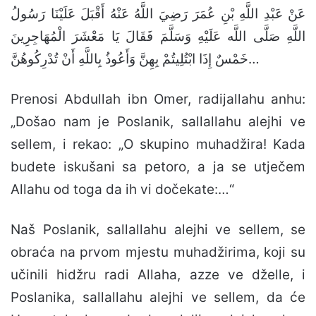
عَنْ عَبْدِ اللَّهِ بْنِ عُمَرَ رَضِيَ اللَّهُ عَنْهُ أَقْبَلَ عَلَيْنَا رَسُولُ
اللَّهِ صَلَّى اللَّه عَلَيْهِ وَسَلَّمَ فَقَالَ يَا مَعْشَرَ الْمُهَاجِرِينَ
خَمْسٌ إِذَا ابْتُلِيتُمْ بِهِنَّ وَأَعُوذُ بِاللَّهِ أَنْ تُدْرِكُوهُنَّ…
Prenosi Abdullah ibn Omer, radijallahu anhu:
„Došao nam je Poslanik, sallallahu alejhi ve
sellem, i rekao: „O skupino muhadžira! Kada
budete iskušani sa petoro, a ja se utječem
Allahu od toga da ih vi dočekate:…“
Naš Poslanik, sallallahu alejhi ve sellem, se
obraća na prvom mjestu muhadžirima, koji su
učinili hidžru radi Allaha, azze ve dželle, i
Poslanika, sallallahu alejhi ve sellem, da će