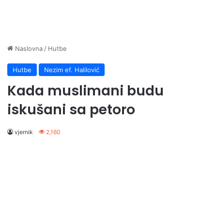
Naslovna
/
Hutbe
Hutbe
Nezim ef. Halilović
Kada muslimani budu
iskušani sa petoro
vjernik
2,160