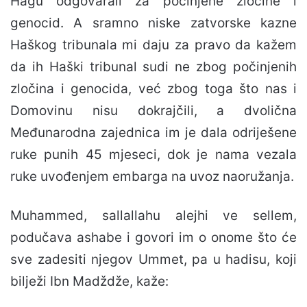
Hagu odgovarali za počinjene zločine i
genocid. A sramno niske zatvorske kazne
Haškog tribunala mi daju za pravo da kažem
da ih Haški tribunal sudi ne zbog počinjenih
zločina i genocida, već zbog toga što nas i
Domovinu nisu dokrajčili, a dvolična
Međunarodna zajednica im je dala odriješene
ruke punih 45 mjeseci, dok je nama vezala
ruke uvođenjem embarga na uvoz naoružanja.
Muhammed, sallallahu alejhi ve sellem,
podučava ashabe i govori im o onome što će
sve zadesiti njegov Ummet, pa u hadisu, koji
bilježi Ibn Madždže, kaže: