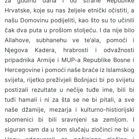
za godinu dana i od strane Republike
Hrvatske, koje su nas željele etnički očistiti, a
našu Domovinu podijeliti, kao što su to učinili
čak dva puta u prošlom stoljeću. I da nije bilo
Allahove, subhanehu ve te’ala, pomoći i
Njegova Kadera, hrabrosti i odvažnosti
pripadnika Armije i MUP-a Republike Bosne i
Hercegovine i pomoći naše braće iz Islamskog
svijeta, rijetko preživjeli Bošnjaci bi po svijetu
postizali rezultate u nečije tuđe ime, bili bi
tuđi hamali i ni za šta se ne bi pitali, a sve
naše džamije, mezarja i kulturno-histiorijski
spomenici bi bili sravnjeni sa zemljom. I
siguran sam da u tom slučaju zločinci ne bi u