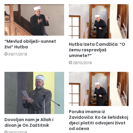
“Mevlud obilježi-sunnet
Hutba Izeta Čamdžića: “O
živi” Hutba
čemu raspravljaš
09/11/2018
ummete?”
29/10/2018
Poruka imama iz
Zavidovića: Ko će šehidskoj
Dovoljan nam je Allah i
djeci platiti odvojeni život
divan je On Zaštitnik
od očeva
19/10/2018