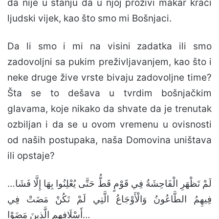
da nije u stanju da u njoj proživi makar kraći
ljudski vijek, kao što smo mi Bošnjaci.
Da li smo i mi na visini zadatka ili smo
zadovoljni sa pukim preživljavanjem, kao što i
neke druge žive vrste bivaju zadovoljne time?
Šta se to dešava u tvrdim bošnjačkim
glavama, koje nikako da shvate da je trenutak
ozbiljan i da se u ovom vremenu u ovisnosti
od naših postupaka, naša Domovina uništava
ili opstaje?
…لَمْ تَظْهَرِ الْفَاحِشَةُ فِي قَوْمٍ قَطُّ حَتَّى يُعْلِنُوا بِهَا إِلَّا فَشَا
فِيهِمُ الطَّاعُونُ وَالْأَوْجَاعُ الَّتِي لَمْ تَكُنْ مَضَتْ فِي
أَسْلَافِهِمِ الَّذِينَ مَضَوْا…