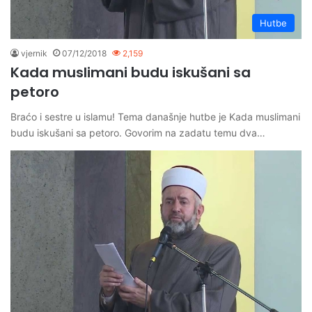
Hutbe
vjernik
07/12/2018
2,159
Kada muslimani budu iskušani sa
petoro
Braćo i sestre u islamu! Tema današnje hutbe je Kada muslimani
budu iskušani sa petoro. Govorim na zadatu temu dva…