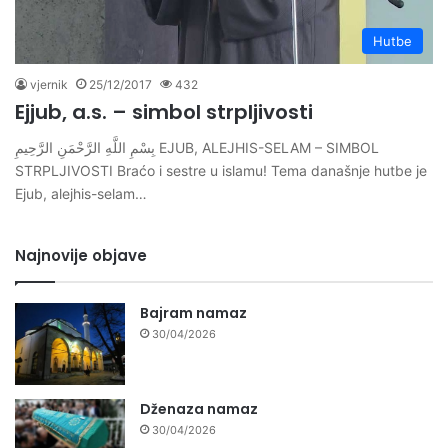
Hutbe
vjernik
25/12/2017
432
Ejjub, a.s. – simbol strpljivosti
بِسْمِ اللَّهِ الرَّحْمَنِ الرَّحِيمِ EJUB, ALEJHIS-SELAM – SIMBOL
STRPLJIVOSTI Braćo i sestre u islamu! Tema današnje hutbe je
Ejub, alejhis-selam…
Najnovije objave
Bajram namaz
30/04/2026
Dženaza namaz
30/04/2026