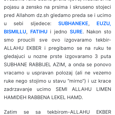
pojasu a zensko na prsima i skruseno stojeci
pred Allahom dz.sh gledamo preda se i ucimo
u sebi sljedece:
SUBHANEKE
,
EUZU,
BISMILLU
,
FATIHU
i jedno
SURE
. Nakon sto
smo proucili sve ovo izgovaramo tekbir-
ALLAHU EKBER i pregibamo se na ruku te
gledajuci u nozne prste izgovaramo 3 puta
SUBHANE RABBIJEL AZIM, a onda se ponovo
vracamo u uspravan polozaj (ali ne vezemo
ruke nego stojimo u stavu “mirno”) i uz krace
zadrzavanje ucimo SEMI ALLAHU LIMEN
HAMIDEH RABBENA LEKEL HAMD.
Zatim se sa tekbirom-ALLAHU EKBER