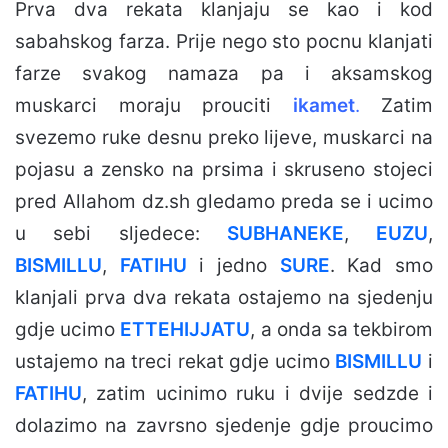
Prva dva rekata klanjaju se kao i kod
sabahskog farza. Prije nego sto pocnu klanjati
farze svakog namaza pa i aksamskog
muskarci moraju prouciti
ikamet
.
Zatim
svezemo ruke desnu preko lijeve, muskarci na
pojasu a zensko na prsima i skruseno stojeci
pred Allahom dz.sh gledamo preda se i ucimo
u sebi sljedece:
SUBHANEKE
,
EUZU
,
BISMILLU
,
FATIHU
i jedno
SURE
. Kad smo
klanjali prva dva rekata ostajemo na sjedenju
gdje ucimo
ETTEHIJJATU
, a onda sa tekbirom
ustajemo na treci rekat gdje ucimo
BISMILLU
i
FATIHU
, zatim ucinimo ruku i dvije sedzde i
dolazimo na zavrsno sjedenje gdje proucimo