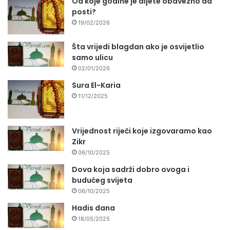
Od koje godine je dijete obavezno da
posti?
19/02/2026
Šta vrijedi blagdan ako je osvijetlio
samo ulicu
02/01/2026
Sura El-Karia
11/12/2025
Vrijednost riječi koje izgovaramo kao
Zikr
06/10/2025
Dova koja sadrži dobro ovoga i
budućeg svijeta
06/10/2025
Hadis dana
18/05/2025