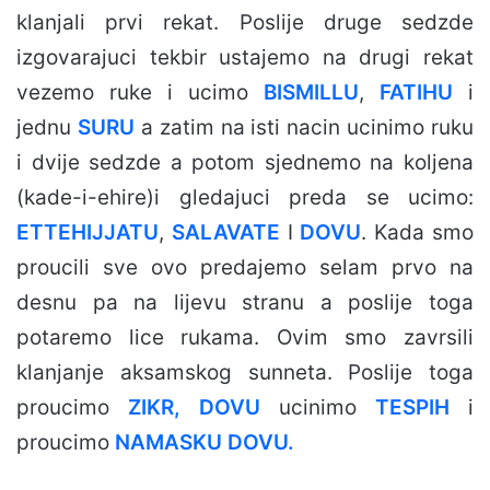
klanjali prvi rekat. Poslije druge sedzde
izgovarajuci tekbir ustajemo na drugi rekat
vezemo ruke i ucimo
BISMILLU
,
FATIHU
i
jednu
SURU
a zatim na isti nacin ucinimo ruku
i dvije sedzde a potom sjednemo na koljena
(kade-i-ehire)i gledajuci preda se ucimo:
ETTEHIJJATU
,
SALAVATE
I
DOVU
. Kada smo
proucili sve ovo predajemo selam prvo na
desnu pa na lijevu stranu a poslije toga
potaremo lice rukama. Ovim smo zavrsili
klanjanje aksamskog sunneta. Poslije toga
proucimo
ZIKR, DOVU
ucinimo
TESPIH
i
proucimo
NAMASKU DOVU.