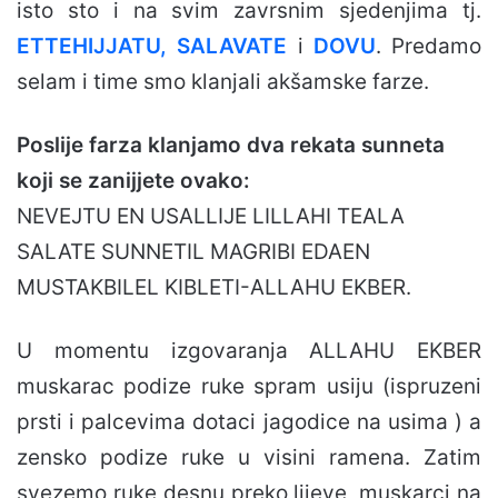
isto sto i na svim zavrsnim sjedenjima tj.
ETTEHIJJATU,
SALAVATE
i
DOVU
. Predamo
selam i time smo klanjali akšamske farze.
Poslije farza klanjamo dva rekata sunneta
koji se zanijjete ovako:
NEVEJTU EN USALLIJE LILLAHI TEALA
SALATE SUNNETIL MAGRIBI EDAEN
MUSTAKBILEL KIBLETI-ALLAHU EKBER.
U momentu izgovaranja ALLAHU EKBER
muskarac podize ruke spram usiju (ispruzeni
prsti i palcevima dotaci jagodice na usima ) a
zensko podize ruke u visini ramena. Zatim
svezemo ruke desnu preko lijeve, muskarci na