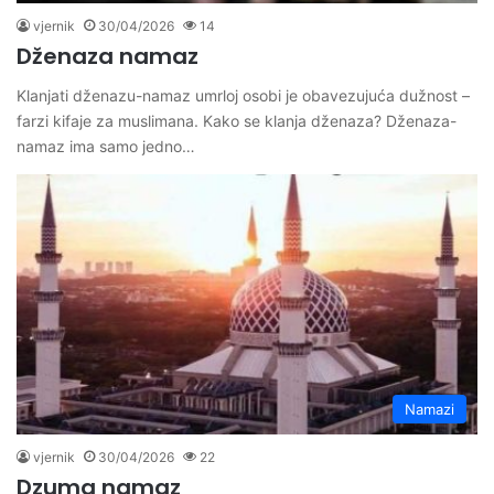
vjernik
30/04/2026
14
Dženaza namaz
Klanjati dženazu-namaz umrloj osobi je obavezujuća dužnost –
farzi kifaje za muslimana. Kako se klanja dženaza? Dženaza-
namaz ima samo jedno…
Namazi
vjernik
30/04/2026
22
Dzuma namaz