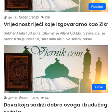
Poučno
vjernik
06/10/2025
139
Vrijednost riječi koje izgovaramo kao Zikr
SubhanAllahi 100 puta (Slavljen je Allah) Od Ebu Se’ida, r.a. se
prenosi da je Poslanik, sallallahu alejhi ve selem, rekao…
Dove
vjernik
06/10/2025
147
Dova koja sadrži dobro ovoga i budućeg
svijeta