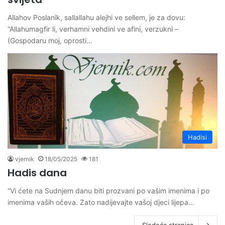
Allahov Poslanik, sallallahu alejhi ve sellem, je za dovu:
“Allahumagfir li, verhamni vehdini ve afini, verzukni –
(Gospodaru moj, oprosti…
Hadisi
vjernik
18/05/2025
181
Hadis dana
“Vi ćete na Sudnjem danu biti prozvani po vašim imenima i po
imenima vaših očeva. Zato nadijevajte vašoj djeci lijepa…
Sledeća stranica