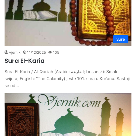
Sure
vjernik
11/12/2025
105
Sura El-Karia
Sura El-Karia / Al-Qari’ah (Arabic: القارعة; bosanski: Smak
svijeta; English: “The Calamity) jeste 101. sura u Kur’anu. Sastoji
se od…