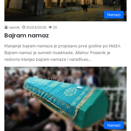
Namazi
vjernik
30/04/2026
20
Bajram namaz
Klanjanje bajram-namaza je propisano prve godine po Hidžri.
Bajram-namaz je sunneti muekkede. Allahov Poslanik je
redovno klanjao bajram-namaze i naređivao…
Namazi