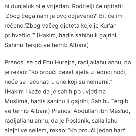
ni dunjaluk nije vrijedan. Roditelji će upitati:
‘Zbog čega nam je ovo odjeveno?’ Bit će im
rečeno:’Zbog vašeg djeteta koje je Kur’an
prihvatilo.’“ (Hakim, hadis sahihu li gajrihi,
Sahihu Tergib ve terhib Albani)
Prenosi se od Ebu Hurejre, radijallahu anhu, da
je rekao: ”Ko prouči deset ajeta u jednoj noći,
neće se računati u one koji su nemarni.“
(Hakim i kaže da je sahih po uvjetima
Muslima, hadis sahihu li gajrihi, Sahihu Tergib
ve terhib Albani) Prenosi Abdullah ibn Mes’ud,
radijallahu anhu, da je Poslanik, sallallahu
alejhi ve sellem, rekao: ”Ko prouči jedan harf