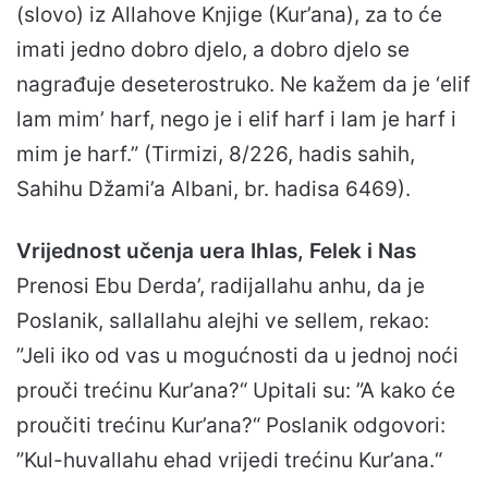
(slovo) iz Allahove Knjige (Kur’ana), za to će
imati jedno dobro djelo, a dobro djelo se
nagrađuje deseterostruko. Ne kažem da je ‘elif
lam mim’ harf, nego je i elif harf i lam je harf i
mim je harf.” (Tirmizi, 8/226, hadis sahih,
Sahihu Džami’a Albani, br. hadisa 6469).
Vrijednost učenja uera Ihlas, Felek i Nas
Prenosi Ebu Derda’, radijallahu anhu, da je
Poslanik, sallallahu alejhi ve sellem, rekao:
”Jeli iko od vas u mogućnosti da u jednoj noći
prouči trećinu Kur’ana?“ Upitali su: ”A kako će
proučiti trećinu Kur’ana?“ Poslanik odgovori:
”Kul-huvallahu ehad vrijedi trećinu Kur’ana.“