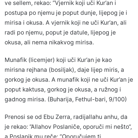
ve sellem, rekao: ”Vjernik koji uči Kur’an i
postupa po njemu je poput dunje, lijepog je i
mirisa i okusa. A vjernik koji ne uči Kur’an, ali
radi po njemu, poput je datule, lijepog je
okusa, ali nema nikakvog mirisa.
Munafik (licemjer) koji uči Kur’an je kao
mirisna rejhana (bosiljak), daje lijep miris, a
gorkog je okusa. A munafik koji ne uči Kur’an je
poput kaktusa, gorkog je okusa, a ružnog i
gadnog mirisa. (Buharija, Fethul-bari, 9/100)
Prenosi se od Ebu Zerra, radijallahu anhu, da
je rekao: ”Allahov Poslaniče, oporuči mi nešto“,
a Poslanik mu reče: ”Oporučujem ti