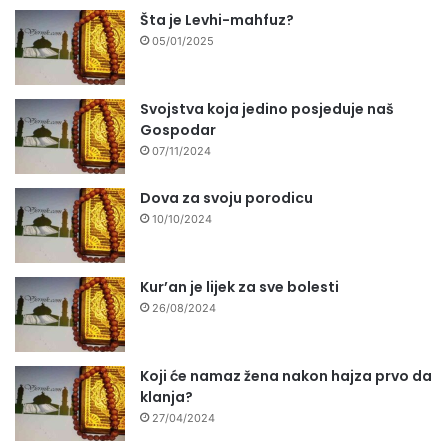
Šta je Levhi-mahfuz?
05/01/2025
Svojstva koja jedino posjeduje naš
Gospodar
07/11/2024
Dova za svoju porodicu
10/10/2024
Kur’an je lijek za sve bolesti
26/08/2024
Koji će namaz žena nakon hajza prvo da
klanja?
27/04/2024