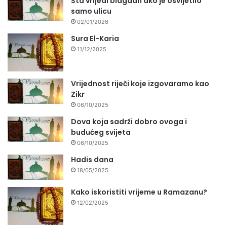
Šta vrijedi blagdan ako je osvijetlio
samo ulicu
02/01/2026
Sura El-Karia
11/12/2025
Vrijednost riječi koje izgovaramo kao
Zikr
06/10/2025
Dova koja sadrži dobro ovoga i
budućeg svijeta
06/10/2025
Hadis dana
18/05/2025
Kako iskoristiti vrijeme u Ramazanu?
12/02/2025