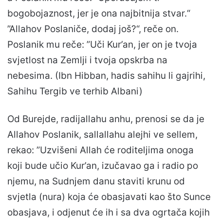
bogobojaznost, jer je ona najbitnija stvar.“
”Allahov Poslaniče, dodaj još?“, reče on.
Poslanik mu reče: ”Uči Kur’an, jer on je tvoja
svjetlost na Zemlji i tvoja opskrba na
nebesima. (Ibn Hibban, hadis sahihu li gajrihi,
Sahihu Tergib ve terhib Albani)
Od Burejde, radijallahu anhu, prenosi se da je
Allahov Poslanik, sallallahu alejhi ve sellem,
rekao: ”Uzvišeni Allah će roditeljima onoga
koji bude učio Kur’an, izučavao ga i radio po
njemu, na Sudnjem danu staviti krunu od
svjetla (nura) koja će obasjavati kao što Sunce
obasjava, i odjenut će ih i sa dva ogrtača kojih