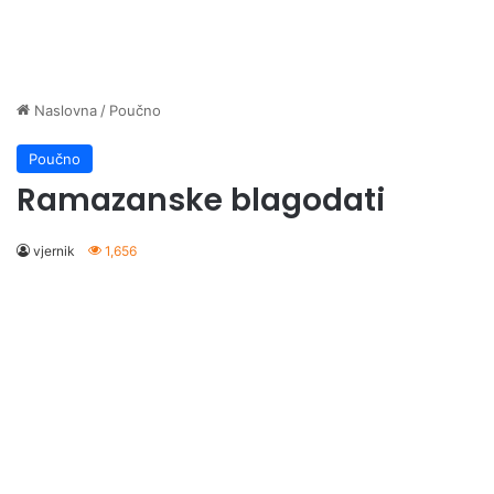
Naslovna
/
Poučno
Poučno
Ramazanske blagodati
vjernik
1,656