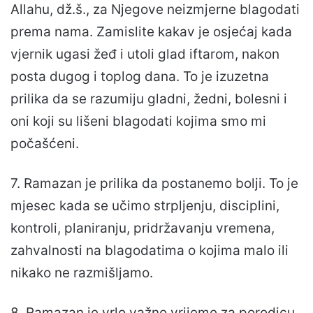
Allahu, dž.š., za Njegove neizmjerne blagodati
prema nama. Zamislite kakav je osjećaj kada
vjernik ugasi žeđ i utoli glad iftarom, nakon
posta dugog i toplog dana. To je izuzetna
prilika da se razumiju gladni, žedni, bolesni i
oni koji su lišeni blagodati kojima smo mi
počašćeni.
7. Ramazan je prilika da postanemo bolji. To je
mjesec kada se učimo strpljenju, disciplini,
kontroli, planiranju, pridržavanju vremena,
zahvalnosti na blagodatima o kojima malo ili
nikako ne razmišljamo.
8. Ramazan je vrlo važno vrijeme za porodicu.