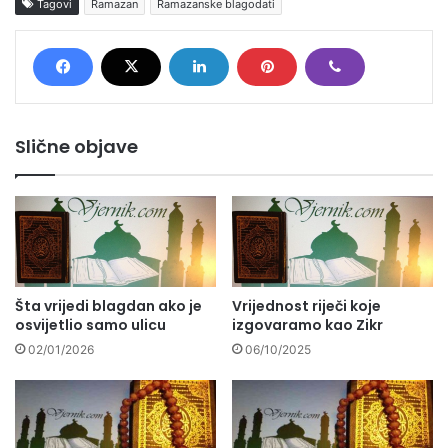
Tagovi
Ramazan
Ramazanske blagodati
Slične objave
Šta vrijedi blagdan ako je
Vrijednost riječi koje
osvijetlio samo ulicu
izgovaramo kao Zikr
02/01/2026
06/10/2025