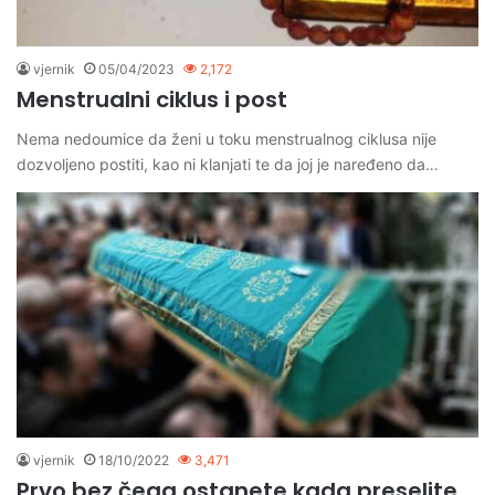
vjernik
05/04/2023
2,172
Menstrualni ciklus i post
Nema nedoumice da ženi u toku menstrualnog ciklusa nije
dozvoljeno postiti, kao ni klanjati te da joj je naređeno da…
vjernik
18/10/2022
3,471
Prvo bez čega ostanete kada preselite