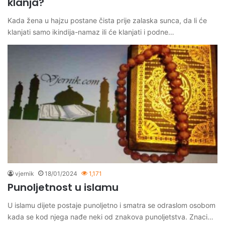
klanja?
Kada žena u hajzu postane čista prije zalaska sunca, da li će
klanjati samo ikindija-namaz ili će klanjati i podne…
vjernik
18/01/2024
1,171
Punoljetnost u islamu
U islamu dijete postaje punoljetno i smatra se odraslom osobom
kada se kod njega nađe neki od znakova punoljetstva. Znaci…