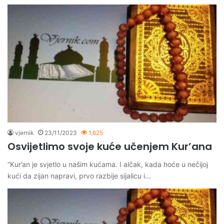
vjernik
23/11/2023
1,625
Osvijetlimo svoje kuće učenjem Kur’ana
“Kur’an je svjetlo u našim kućama. I alčak, kada hoće u nečijoj
kući da zijan napravi, prvo razbije sijalicu i…