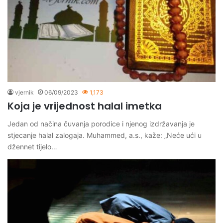
vjernik
06/09/2023
1,173
Koja je vrijednost halal imetka
Jedan od načina čuvanja porodice i njenog izdržavanja je
stjecanje halal zalogaja. Muhammed, a.s., kaže: „Neće ući u
džennet tijelo…