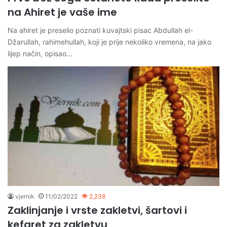
na Ahiret je vaše ime
Na ahiret je preselio poznati kuvajtski pisac Abdullah el-
Džarullah, rahimehullah, koji je prije nekoliko vremena, na jako
lijep način, opisao…
vjernik
11/02/2022
2,238
Zaklinjanje i vrste zakletvi, šartovi i
kefaret za zakletvu