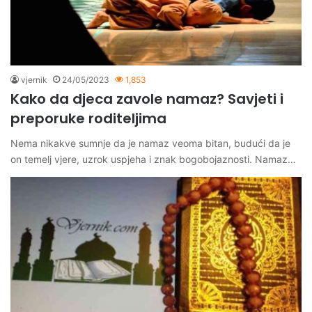
vjernik
24/05/2023
1,853
Kako da djeca zavole namaz? Savjeti i
preporuke roditeljima
Nema nikakve sumnje da je namaz veoma bitan, budući da je
on temelj vjere, uzrok uspjeha i znak bogobojaznosti. Namaz…