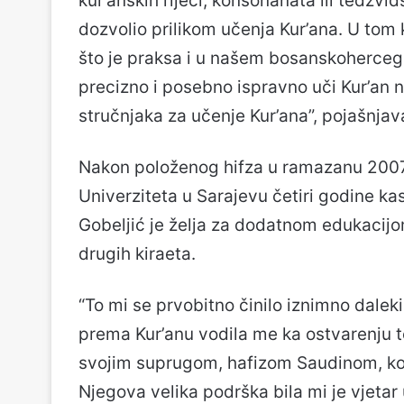
kur’anskih riječi, konsonanata ili tedžvid
dozvolio prilikom učenja Kur’ana. U tom 
što je praksa i u našem bosanskoherceg
precizno i posebno ispravno uči Kur’an na
stručnjaka za učenje Kur’ana”, pojašnjav
Nakon položenog hifza u ramazanu 2007.
Univerziteta u Sarajevu četiri godine kas
Gobeljić je želja za dodatnom edukacijom
drugih kiraeta.
“To mi se prvobitno činilo iznimno dale
prema Kur’anu vodila me ka ostvarenju t
svojim suprugom, hafizom Saudinom, koji
Njegova velika podrška bila mi je vjetar u