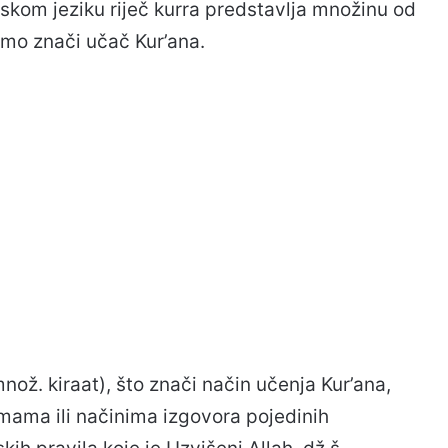
kom jeziku riječ kurra predstavlja množinu od
rimo znači učač Kur’ana.
(množ. kiraat), što znači način učenja Kur’ana,
rmama ili načinima izgovora pojedinih