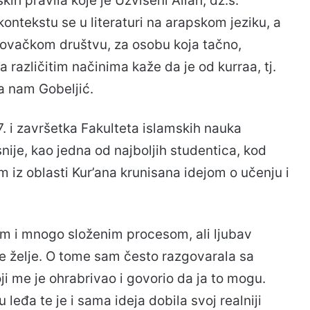
skih pravila koje je Uzvišeni Allah, dž.š.
kontekstu se u literaturi na arapskom jeziku, a
ovačkom društvu, za osobu koja tačno,
 različitim načinima kaže da je od kurraa, tj.
a nam Gobeljić.
 i završetka Fakulteta islamskih nauka
nije, kao jedna od najboljih studentica, kod
 iz oblasti Kur’ana krunisana idejom o učenju i
kim i mnogo složenim procesom, ali ljubav
e želje. O tome sam često razgovarala sa
 me je ohrabrivao i govorio da ja to mogu.
 leđa te je i sama ideja dobila svoj realniji