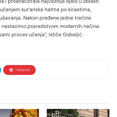
 proanalizirala najvažnije djelo u oblasti
a učenjem kur’anske hatme po kiraetima,
lušavanja. Nakon pređene jedne trećine
je nastavimo posredstvom modernih načina
sami proces učenja”, ističe Gobeljić.
Pinterest