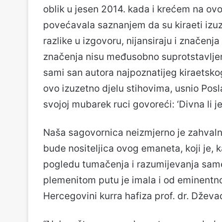
oblik u jesen 2014. kada i krećem na ovo
povećavala saznanjem da su kiraeti izu
razlike u izgovoru, nijansiraju i značenja
značenja nisu međusobno suprotstavljena 
sami san autora najpoznatijeg kiraetskog 
ovo izuzetno djelu stihovima, usnio Posla
svojoj mubarek ruci govoreći: ‘Divna li je
Naša sagovornica neizmjerno je zahvalna
bude nositeljica ovog emaneta, koji je, 
pogledu tumačenja i razumijevanja sam
plemenitom putu je imala i od eminentno
Hercegovini kurra hafiza prof. dr. Dževad