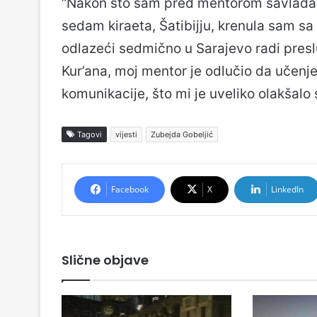
“Nakon što sam pred mentorom savladala i
sedam kiraeta, Šatibijju, krenula sam s
odlazeći sedmično u Sarajevo radi pres
Kur’ana, moj mentor je odlučio da učen
komunikacije, što mi je uveliko olakšalo 
Tagovi
vijesti
Zubejda Gobeljić
Facebook
X
LinkedIn
Slične objave