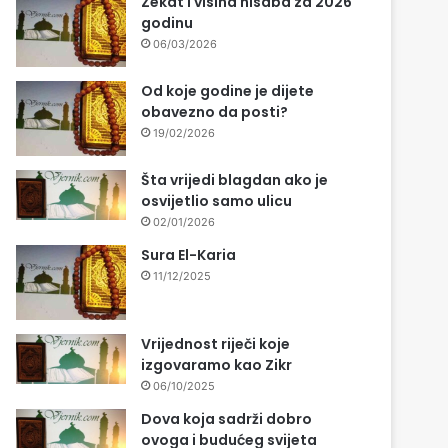
Zekat i visina nisaba za 2026
godinu
06/03/2026
Od koje godine je dijete
obavezno da posti?
19/02/2026
Šta vrijedi blagdan ako je
osvijetlio samo ulicu
02/01/2026
Sura El-Karia
11/12/2025
Vrijednost riječi koje
izgovaramo kao Zikr
06/10/2025
Dova koja sadrži dobro
ovoga i budućeg svijeta