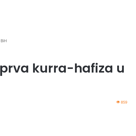
 BiH
 prva kurra-hafiza u
859