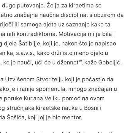
 dugo putovanje. Želja za kiraetima se
zetno značajna naučna disciplina, s obzirom da
 riječi ili samoga ajeta uz saznanje kako ta
niti kontradiktorna. Motivacija mi je bila i
djela Šatibijje, koji je, nakon što je napisao
nika, s.a.v.s., kako drži istoimeno djelo u
, ko je nauči, ući će u džennet'”, kaže Gobeljić.
 Uzvišenom Stvoritelju koji je počastio da
kako je i ranije spomenula, mnogo značajan u
e poruke Kur’ana.Veliku pomoć na ovom
g stručnjaka kiraetske nauke u Bosni i
a Šošića, koji joj je bio mentor.