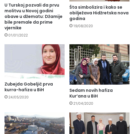
U Turskoj pozvali da prvu
Šta simbolizira i kako se
molitvu u Novoj godini
obilježava Hidžretska nova
obave u džematu: Džamije
godina
bile premale da prime
19/08/2020
vjernike
01/01/2022
Zubejda Gobeljić prva
kurra-hafiza u BiH
Sedam novih hafiza
Kur’ana u BiH
24/05/2020
21/04/2020