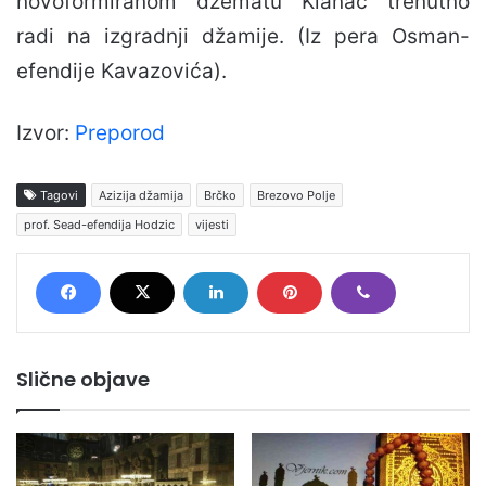
novoformiranom džematu Klanac trenutno
radi na izgradnji džamije. (Iz pera Osman-
efendije Kavazovića).
Izvor:
Preporod
Tagovi
Azizija džamija
Brčko
Brezovo Polje
prof. Sead-efendija Hodzic
vijesti
Slične objave