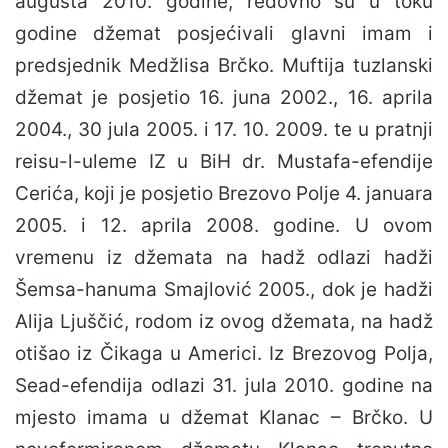
augusta 2010. godine, redovno su u toku
godine džemat posjećivali glavni imam i
predsjednik Medžlisa Brčko. Muftija tuzlanski
džemat je posjetio 16. juna 2002., 16. aprila
2004., 30 jula 2005. i 17. 10. 2009. te u pratnji
reisu-l-uleme IZ u BiH dr. Mustafa-efendije
Cerića, koji je posjetio Brezovo Polje 4. januara
2005. i 12. aprila 2008. godine. U ovom
vremenu iz džemata na hadž odlazi hadži
Šemsa-hanuma Smajlović 2005., dok je hadži
Alija Ljuščić, rodom iz ovog džemata, na hadž
otišao iz Čikaga u Americi. Iz Brezovog Polja,
Sead-efendija odlazi 31. jula 2010. godine na
mjesto imama u džemat Klanac – Brčko. U