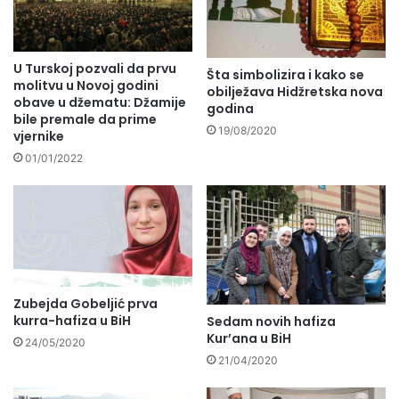
U Turskoj pozvali da prvu
Šta simbolizira i kako se
molitvu u Novoj godini
obilježava Hidžretska nova
obave u džematu: Džamije
godina
bile premale da prime
19/08/2020
vjernike
01/01/2022
Zubejda Gobeljić prva
kurra-hafiza u BiH
Sedam novih hafiza
Kur’ana u BiH
24/05/2020
21/04/2020