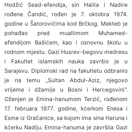
Hodžić Sead-efendija, sin Halila i Nadire
rođene Čandić, rođen je 7. oktobra 1974.
godine u Šatorovićima kod Brčkog. Mekteb je
pohađao pred muallimom Muhamed-
efendijom Bašićem, kao i osnovnu školu u
rodnom mjestu. Gazi Husrev-begovu medresu
i Fakultet islamskih nauka završio je u
Sarajevu. Diplomski rad na fakultetu odbranio
je na temu „Sultan Abdul-Aziz, njegovo
vrijeme i džamije u Bosni i Hercegovini“.
Oženjen je Emina-hanumom Terzić, rođenom
17. februara 1977. godine, kćerkom Enesa i
Esme iz Gračanice, sa kojom ima sina Haruna i
kćerku Nadiju. Emina-hanuma je završila Gazi