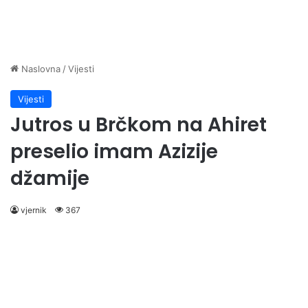
Naslovna
/
Vijesti
Vijesti
Jutros u Brčkom na Ahiret
preselio imam Azizije
džamije
vjernik
367