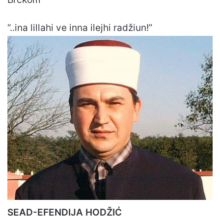
“..ina lillahi ve inna ilejhi radžiun!”
SEAD-EFENDIJA HODŽIĆ