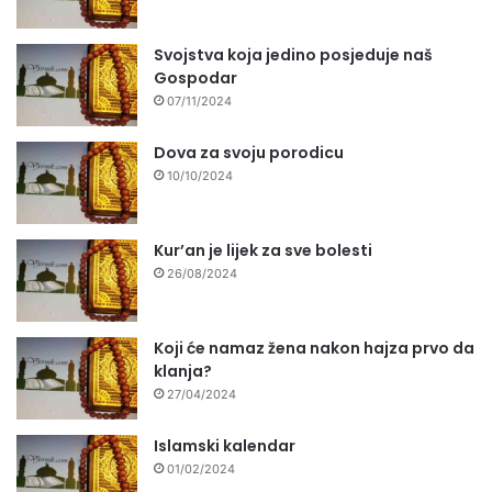
Svojstva koja jedino posjeduje naš
Gospodar
07/11/2024
Dova za svoju porodicu
10/10/2024
Kur’an je lijek za sve bolesti
26/08/2024
Koji će namaz žena nakon hajza prvo da
klanja?
27/04/2024
Islamski kalendar
01/02/2024