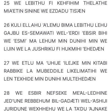
25 WE LEBITHU FI KEHFIHIM THELATHE
MIA’ETIN SININE WE EZDADU TIS’ÆN
26 KULI ELLAHU ‘A’LEMU BIMA LEBITHU LEHU
GAJBU ES-SEMAWATI WEL-’ERDI ‘EBSIR BIHI
WE ‘ESMI’ MA LEHUM MIN DUNIHI MIN WE
LIJIN WE LA JUSHRIKU FI HUKMIHI ‘EHEDÆN
27 WE ETLU MA ‘UHIJE ‘ILEJKE MIN KITABI
RABBIKE LA MUBEDDILE LIKELIMATIHI WE
LEN TEXHIDE MIN DUNIHI MULTEHEDÆN
28 WE ESBIR NEFSEKE ME’AL-LEDHINE
JED’UNE REBBEHUM BIL-GADÆTI WEL-’ASHIJI
JURIDUNE WEXHHEHU WE LA TA’DU ‘AJNAKE