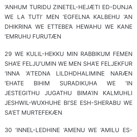
‘ANHUM TURIDU ZINETEL-HEJÆTI ED-DUNJA
WE LA TUTI’ MEN ‘EGFELNA KALBEHU ‘AN
DHIKRINA WE ETTEBE’A HEWAHU WE KANE
‘EMRUHU FURUTÆN
29 WE KULIL-HEKKU MIN RABBIKUM FEMEN
SHA’E FELJU’UMIN WE MEN SHA’E FELJEKFUR
‘INNA ‘A’TEDNA LILDHDHALIMINE NARÆN
‘EHATE BIHIM SURADIKUHA WE ‘IN
JESTEGITHU JUGATHU BIMA’IN KALMUHLI
JESHWIL-WUXHUHE BI’SE ESH-SHERABU WE
SA’ET MURTEFEKÆN
30 ‘INNEL-LEDHINE ‘AMENU WE ‘AMILU ES-