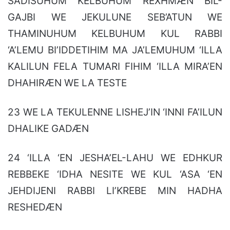
SADISUHUM KELBUHUM REXHMÆN BIL-
GAJBI WE JEKULUNE SEB’ATUN WE
THAMINUHUM KELBUHUM KUL RABBI
‘A’LEMU BI’IDDETIHIM MA JA’LEMUHUM ‘ILLA
KALILUN FELA TUMARI FIHIM ‘ILLA MIRA’EN
DHAHIRÆN WE LA TESTE
23 WE LA TEKULENNE LISHEJ’IN ‘INNI FA’ILUN
DHALIKE GADÆN
24 ‘ILLA ‘EN JESHA’EL-LAHU WE EDHKUR
REBBEKE ‘IDHA NESITE WE KUL ‘ASA ‘EN
JEHDIJENI RABBI LI’KREBE MIN HADHA
RESHEDÆN