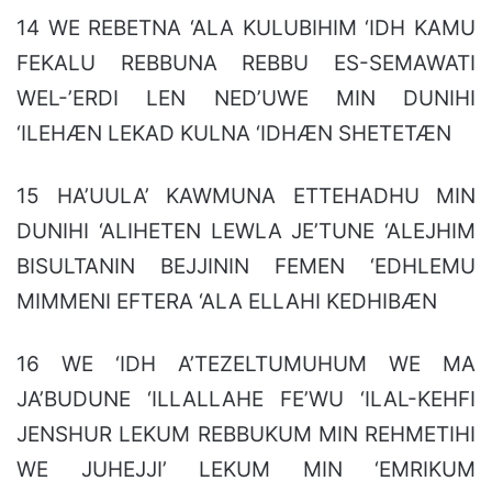
14 WE REBETNA ‘ALA KULUBIHIM ‘IDH KAMU
FEKALU REBBUNA REBBU ES-SEMAWATI
WEL-’ERDI LEN NED’UWE MIN DUNIHI
‘ILEHÆN LEKAD KULNA ‘IDHÆN SHETETÆN
15 HA’UULA’ KAWMUNA ETTEHADHU MIN
DUNIHI ‘ALIHETEN LEWLA JE’TUNE ‘ALEJHIM
BISULTANIN BEJJININ FEMEN ‘EDHLEMU
MIMMENI EFTERA ‘ALA ELLAHI KEDHIBÆN
16 WE ‘IDH A’TEZELTUMUHUM WE MA
JA’BUDUNE ‘ILLALLAHE FE’WU ‘ILAL-KEHFI
JENSHUR LEKUM REBBUKUM MIN REHMETIHI
WE JUHEJJI’ LEKUM MIN ‘EMRIKUM