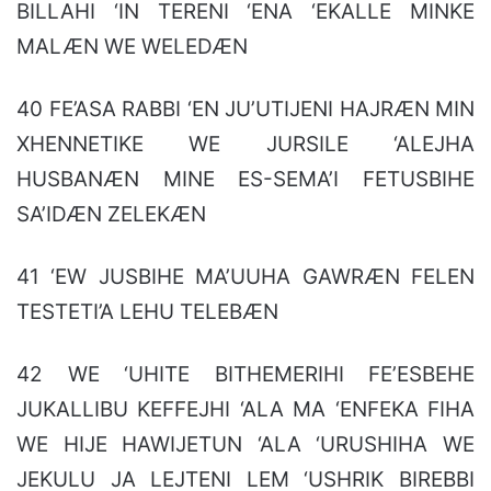
BILLAHI ‘IN TERENI ‘ENA ‘EKALLE MINKE
MALÆN WE WELEDÆN
40 FE’ASA RABBI ‘EN JU’UTIJENI HAJRÆN MIN
XHENNETIKE WE JURSILE ‘ALEJHA
HUSBANÆN MINE ES-SEMA’I FETUSBIHE
SA’IDÆN ZELEKÆN
41 ‘EW JUSBIHE MA’UUHA GAWRÆN FELEN
TESTETI’A LEHU TELEBÆN
42 WE ‘UHITE BITHEMERIHI FE’ESBEHE
JUKALLIBU KEFFEJHI ‘ALA MA ‘ENFEKA FIHA
WE HIJE HAWIJETUN ‘ALA ‘URUSHIHA WE
JEKULU JA LEJTENI LEM ‘USHRIK BIREBBI