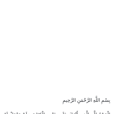
بِسْمِ اللَّهِ الرَّحْمَنِ الرَّحِيمِ