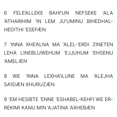
6 FELE’ALLEKE BAHI’UN NEFSEKE ‘ALA
‘ATHARIHIM ‘IN LEM JU’UMINU BIHEDHAL-
HEDITHI ‘ESEFÆN
7 ‘INNA XHE’ALNA MA ‘ALEL-’ERDI ZINETEN
LEHA LINEBLUWEHUM ‘EJJUHUM ‘EHSENU
‘AMELÆN
8 WE ‘INNA LEXHA’ILUNE MA ‘ALEJHA
SA’IDÆN XHURUZÆN
9 ‘EM HESIBTE ‘ENNE ‘ESHABEL-KEHFI WE ER-
REKIMI KANU MIN ‘AJATINA ‘AXHEBÆN