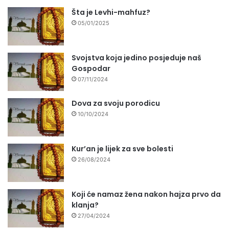
Šta je Levhi-mahfuz?
05/01/2025
Svojstva koja jedino posjeduje naš
Gospodar
07/11/2024
Dova za svoju porodicu
10/10/2024
Kur’an je lijek za sve bolesti
26/08/2024
Koji će namaz žena nakon hajza prvo da
klanja?
27/04/2024