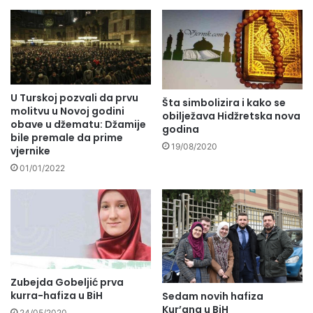
U Turskoj pozvali da prvu
Šta simbolizira i kako se
molitvu u Novoj godini
obilježava Hidžretska nova
obave u džematu: Džamije
godina
bile premale da prime
19/08/2020
vjernike
01/01/2022
Zubejda Gobeljić prva
kurra-hafiza u BiH
Sedam novih hafiza
Kur’ana u BiH
24/05/2020