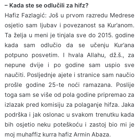
– Kada ste se odlučili za hifz?
Hafiz Fazlagić: Još u prvom razredu Medrese
osjetio sam ljubav i povezanost sa Kur’anom.
Ta želja u meni je tinjala sve do 2015. godine
kada sam odlučio da se učenju Kur’ana
potpuno posvetim. I hvala Allahu, dž.š., za
nepune dvije i po godine sam uspio sve
naučiti. Posljednje ajete i stranice sam naučio
prošle godine 25-te noći ramazana. Poslije
toga sam se više od pola godine pripremao za
izlazak pred komisiju za polaganje hifza. Jaka
podrška i jak oslonac u svakom trenutku kada
bih osjetio neku poteškoću i zastoj bio mi je
moj muhaffiz kurra hafiz Armin Abaza.