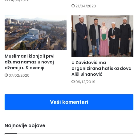
21/04/2020
Muslimani klanjali prvi
džuma namaz u novoj
U Zavidovićima
džamiji u Sloveniji
organizirana hafiska dova
Aiši Sinanović
07/02/2020
09/12/2019
Vaši komentari
Najnovije objave