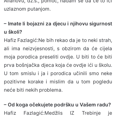
Allahovu, dž.š., pomoć, nadam se da će to ići
uzlaznom putanjom.
– Imate li bojazni za djecu i njihovu sigurnost
u školi?
Hafiz Fazlagić:Ne bih rekao da je to neki strah,
ali ima neizvjesnosti, s obzirom da će cijela
moja porodica preseliti ovdje. U biti to će biti
prva bošnjačka djeca koja će ovdje ići u školu.
U tom smislu i ja i porodica učinili smo neke
pozitivne korake i mislim da u tom pogledu
neće biti nekih problema.
– Od koga očekujete podršku u Vašem radu?
Hafiz Fazlagić:Medžlis IZ Trebinje je