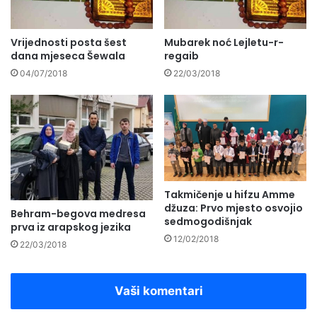
Vrijednosti posta šest
Mubarek noć Lejletu-r-
dana mjeseca Šewala
regaib
04/07/2018
22/03/2018
Takmičenje u hifzu Amme
džuza: Prvo mjesto osvojio
Behram-begova medresa
sedmogodišnjak
prva iz arapskog jezika
12/02/2018
22/03/2018
Vaši komentari