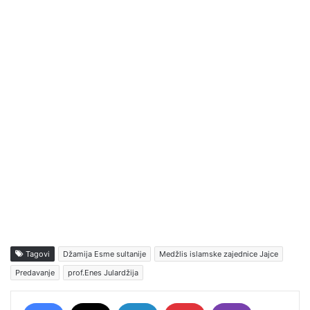
Tagovi
Džamija Esme sultanije
Medžlis islamske zajednice Jajce
Predavanje
prof.Enes Julardžija