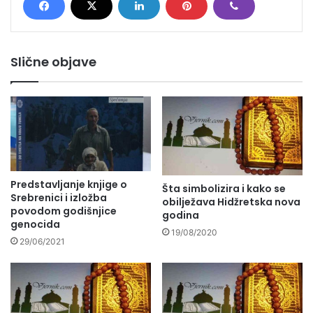
Slične objave
Predstavljanje knjige o
Šta simbolizira i kako se
Srebrenici i izložba
obilježava Hidžretska nova
povodom godišnjice
godina
genocida
19/08/2020
29/06/2021