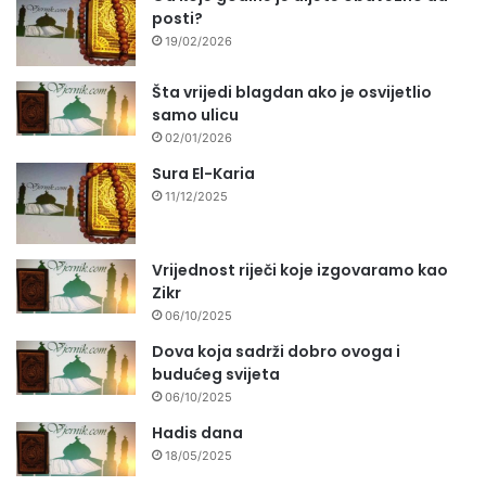
posti?
19/02/2026
Šta vrijedi blagdan ako je osvijetlio
samo ulicu
02/01/2026
Sura El-Karia
11/12/2025
Vrijednost riječi koje izgovaramo kao
Zikr
06/10/2025
Dova koja sadrži dobro ovoga i
budućeg svijeta
06/10/2025
Hadis dana
18/05/2025