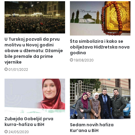
U Turskoj pozvali da prvu
Šta simbolizira i kako se
molitvu u Novoj godini
obilježava Hidžretska nova
obave u džematu: Džamije
godina
bile premale da prime
19/08/2020
vjernike
01/01/2022
Zubejda Gobeljić prva
kurra-hafiza u BiH
Sedam novih hafiza
Kur’ana u BiH
24/05/2020