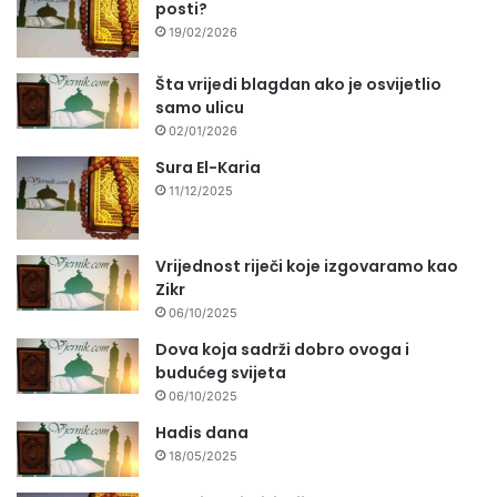
posti?
19/02/2026
Šta vrijedi blagdan ako je osvijetlio
samo ulicu
02/01/2026
Sura El-Karia
11/12/2025
Vrijednost riječi koje izgovaramo kao
Zikr
06/10/2025
Dova koja sadrži dobro ovoga i
budućeg svijeta
06/10/2025
Hadis dana
18/05/2025