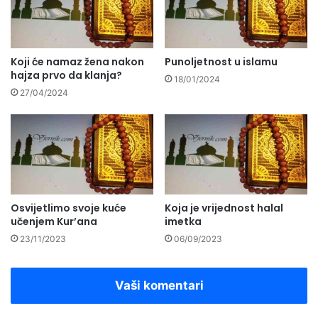
Koji će namaz žena nakon
Punoljetnost u islamu
hajza prvo da klanja?
18/01/2024
27/04/2024
Osvijetlimo svoje kuće
Koja je vrijednost halal
učenjem Kur’ana
imetka
23/11/2023
06/09/2023
Vaši komentari