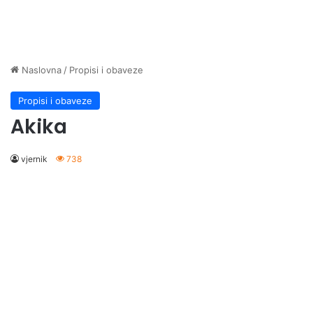
Naslovna
/
Propisi i obaveze
Propisi i obaveze
Akika
vjernik
738