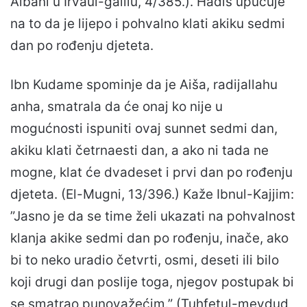
Albani u Irvaul-galilu, 4/385.). Hadis upućuje
na to da je lijepo i pohvalno klati akiku sedmi
dan po rođenju djeteta.
Ibn Kudame spominje da je Aiša, radijallahu
anha, smatrala da će onaj ko nije u
mogućnosti ispuniti ovaj sunnet sedmi dan,
akiku klati četrnaesti dan, a ako ni tada ne
mogne, klat će dvadeset i prvi dan po rođenju
djeteta. (El-Mugni, 13/396.) Kaže Ibnul-Kajjim:
”Jasno je da se time želi ukazati na pohvalnost
klanja akike sedmi dan po rođenju, inače, ako
bi to neko uradio četvrti, osmi, deseti ili bilo
koji drugi dan poslije toga, njegov postupak bi
se smatrao punovažećim.” (Tuhfetul-mevdud