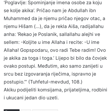
‘Poglavlje: Spominjanje imena osobe za koju
se kolje akika’. Pričao nam je Abdullah ibn
Muhammed da je njemu pričao njegov otac, a
njemu Hišam (…), da je rekla Aiša, radijallahu
anha: ‘Rekao je Poslanik, sallallahu alejhi ve
sellem: -Koljite u ime Allaha i recite: -U ime
Allaha! Gopspodaru, ovo radi Tebe radim! Ovo
je akika za toga i toga.’ Lijepo bi bilo da čovjek
ovako postupi. Međutim, ako samo zanijeti u
srcu bez izgovaranja riječima, ispravno je
postupio.”’ (Tuhfetul-mevdud, 108.)
Akiku podijeliti komsijama, prijateljima, rodbini
i ukucani jedan dio uzeti.