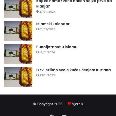
Koji će namaz žena nakon hajza prvo da
klanja?
27/04/2024
Islamski kalendar
01/02/2024
Punoljetnost u islamu
18/01/2024
Osvijetlimo svoje kuće učenjem Kur’ana
23/11/2023
© Copyright 2026 |
Vjernik