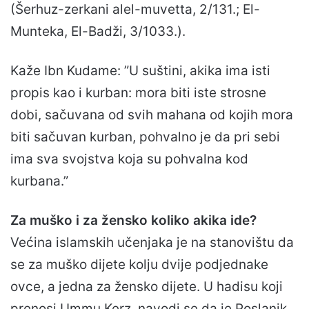
(Šerhuz-zerkani alel-muvetta, 2/131.; El-
Munteka, El-Badži, 3/1033.).
Kaže Ibn Kudame: ”U suštini, akika ima isti
propis kao i kurban: mora biti iste strosne
dobi, sačuvana od svih mahana od kojih mora
biti sačuvan kurban, pohvalno je da pri sebi
ima sva svojstva koja su pohvalna kod
kurbana.”
Za muško i za žensko koliko akika ide?
Većina islamskih učenjaka je na stanovištu da
se za muško dijete kolju dvije podjednake
ovce, a jedna za žensko dijete. U hadisu koji
prenosi Ummu Kerz, navodi se da je Poslanik,