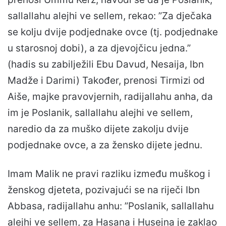
sallallahu alejhi ve sellem, rekao: ”Za dječaka
se kolju dvije podjednake ovce (tj. podjednake
u starosnoj dobi), a za djevojčicu jedna.”
(hadis su zabilježili Ebu Davud, Nesaija, Ibn
Madže i Darimi) Također, prenosi Tirmizi od
Aiše, majke pravovjernih, radijallahu anha, da
im je Poslanik, sallallahu alejhi ve sellem,
naredio da za muško dijete zakolju dvije
podjednake ovce, a za žensko dijete jednu.
Imam Malik ne pravi razliku između muškog i
ženskog djeteta, pozivajući se na riječi Ibn
Abbasa, radijallahu anhu: ”Poslanik, sallallahu
alejhi ve sellem, za Hasana i Husejna je zaklao