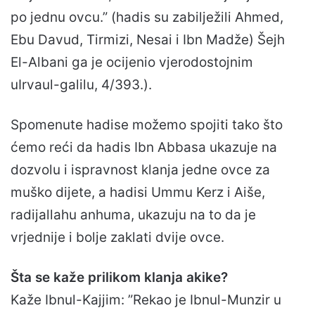
po jednu ovcu.” (hadis su zabilježili Ahmed,
Ebu Davud, Tirmizi, Nesai i Ibn Madže) Šejh
El-Albani ga je ocijenio vjerodostojnim
uIrvaul-galilu, 4/393.).
Spomenute hadise možemo spojiti tako što
ćemo reći da hadis Ibn Abbasa ukazuje na
dozvolu i ispravnost klanja jedne ovce za
muško dijete, a hadisi Ummu Kerz i Aiše,
radijallahu anhuma, ukazuju na to da je
vrjednije i bolje zaklati dvije ovce.
Šta se kaže prilikom klanja akike?
Kaže Ibnul-Kajjim: ”Rekao je Ibnul-Munzir u