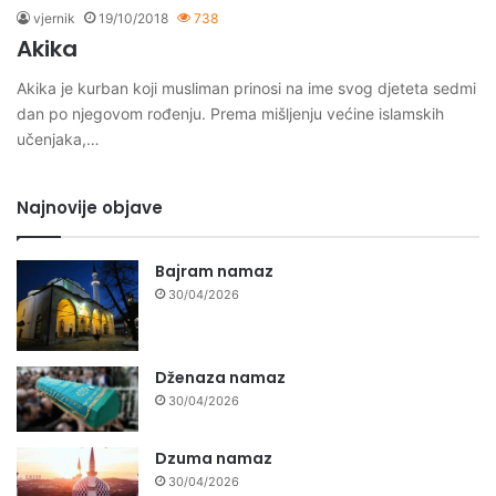
vjernik
19/10/2018
738
Akika
Akika je kurban koji musliman prinosi na ime svog djeteta sedmi
dan po njegovom rođenju. Prema mišljenju većine islamskih
učenjaka,…
Najnovije objave
Bajram namaz
30/04/2026
Dženaza namaz
30/04/2026
Dzuma namaz
30/04/2026