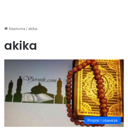
Naslovna
/
akika
akika
Propisi i obaveze