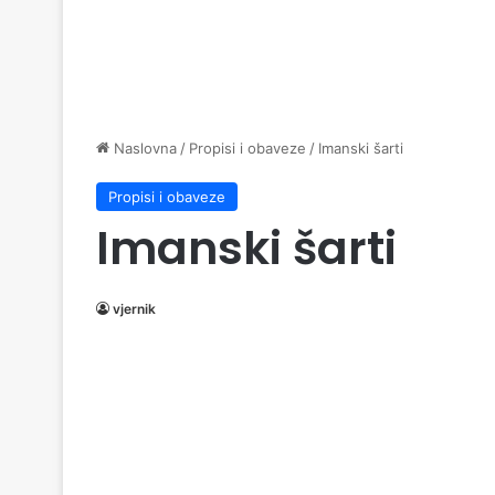
Naslovna
/
Propisi i obaveze
/
Imanski šarti
Propisi i obaveze
Imanski šarti
vjernik