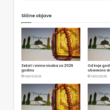
Slične objave
Zekat i visina nisaba za 2026
Od koje godi
godinu
obavezno da
06/03/2026
19/02/2026