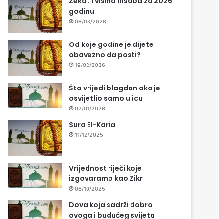
Zekat i visina nisaba za 2026
godinu
06/03/2026
Od koje godine je dijete
obavezno da posti?
19/02/2026
Šta vrijedi blagdan ako je
osvijetlio samo ulicu
02/01/2026
Sura El-Karia
11/12/2025
Vrijednost riječi koje
izgovaramo kao Zikr
06/10/2025
Dova koja sadrži dobro
ovoga i budućeg svijeta