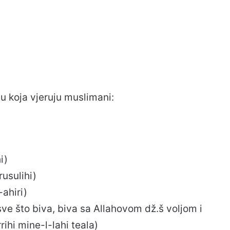
u koja vjeruju muslimani:
i)
rusulihi)
-ahiri)
sve što biva, biva sa Allahovom dž.š voljom i
rihi mine-l-lahi teala)