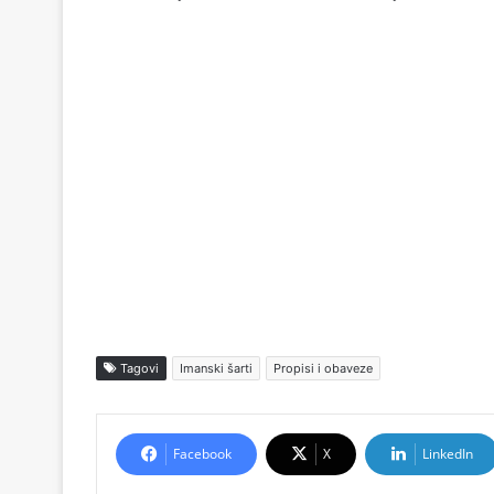
Tagovi
Imanski šarti
Propisi i obaveze
Facebook
X
LinkedIn