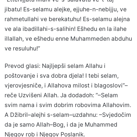
jibatu! Es-selamu alejke, ejjuhe-n-nebijju, ve
rahmetullahi ve berekatuhu! Es-selamu alejna
ve ala ibadillahi-s-salihin! Ešhedu en la ilahe
illallah, ve ešhedu enne Muhammeden abduhu
ve resuluhu!”
Prevod glasi: Najljepši selam Allahu i
poštovanje i sva dobra djela! I tebi selam,
vjerovjesniče, i Allahova milost i blagoslovi”–
reče Uzvišeni Allah. Ja dodadoh: ”–Selam
svim nama i svim dobrim robovima Allahovim.
A Džibril–alejhi s-selam–uzdahnu: –Svjedočim
da je samo Allah–Bog, i da je Muhammed
Njegov rob i Njegov Poslanik.