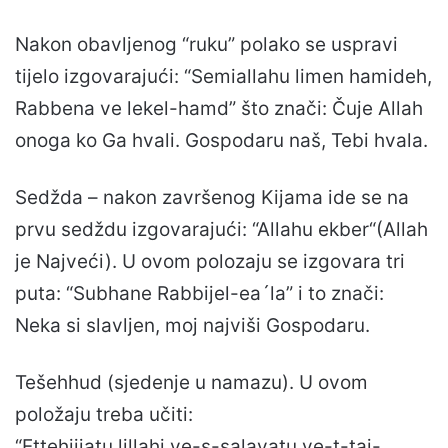
Nakon obavljenog “ruku” polako se uspravi
tijelo izgovarajući: “Semiallahu limen hamideh,
Rabbena ve lekel-hamd” što znači: Čuje Allah
onoga ko Ga hvali. Gospodaru naš, Tebi hvala.
Sedžda – nakon završenog Kijama ide se na
prvu sedždu izgovarajući: “Allahu ekber“(Allah
je Najveći). U ovom polozaju se izgovara tri
puta: “Subhane Rabbijel-ea´la” i to znači:
Neka si slavljen, moj najviši Gospodaru.
Tešehhud (sjedenje u namazu). U ovom
položaju treba učiti:
“Ettehijjatu lillahi ve-s-salavatu ve-t-taj-