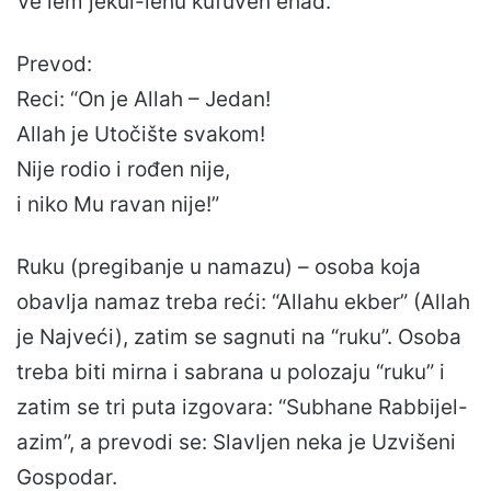
Ve lem jekul-lehū kufuven ehad.
Prevod:
Reci: “On je Allah – Jedan!
Allah je Utočište svakom!
Nije rodio i rođen nije,
i niko Mu ravan nije!”
Ruku (pregibanje u namazu) – osoba koja
obavlja namaz treba reći: “Allahu ekber” (Allah
je Najveći), zatim se sagnuti na “ruku”. Osoba
treba biti mirna i sabrana u polozaju “ruku” i
zatim se tri puta izgovara: “Subhane Rabbijel-
azim”, a prevodi se: Slavljen neka je Uzvišeni
Gospodar.