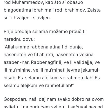
rod Muhammedov, kao što si obasuo
blagodatima Ibrahima i rod Ibrahimov. Zaista
si Ti hvaljen i slavljen.
Prije predaje selama možemo proučiti
narednu dovu:
“Allahumme rabbena atina fid-dunja,
haseneten ve fil ahireti, haseneten vekina
azaben-nar. Rabbenagfir li, ve li validejje, ve
lil mu’minine, ve lil mu’minati jevme jekumul-
hisab. Es-selamu alejkum ve rahmetullah! Es-
selamu alejkum ve rahmetullah!”
Gospodaru naš, daj nam svako dobro na ovom
svijetu, i na budućem svijetu, i sačuvaj nas od