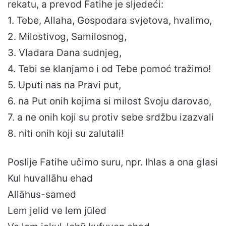
rekatu, a prevod Fatihe je sljedeći:
1. Tebe, Allaha, Gospodara svjetova, hvalimo,
2. Milostivog, Samilosnog,
3. Vladara Dana sudnjeg,
4. Tebi se klanjamo i od Tebe pomoć tražimo!
5. Uputi nas na Pravi put,
6. na Put onih kojima si milost Svoju darovao,
7. a ne onih koji su protiv sebe srdžbu izazvali
8. niti onih koji su zalutali!
Poslije Fatihe učimo suru, npr. Ihlas a ona glasi
Kul huvallāhu ehad
Allāhus-samed
Lem jelid ve lem jūled