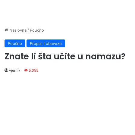
Naslovna
/
Poučno
Poučno
Propisi i obaveze
Znate li šta učite u namazu?
vjernik
5,055