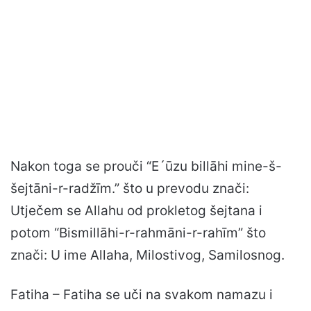
Nakon toga se prouči “E´ūzu billāhi mine-š-
šejtāni-r-radžīm.” što u prevodu znači:
Utječem se Allahu od prokletog šejtana i
potom “Bismillāhi-r-rahmāni-r-rahīm” što
znači: U ime Allaha, Milostivog, Samilosnog.
Fatiha – Fatiha se uči na svakom namazu i