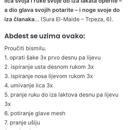
lica svoja i ruke svoje do iza lakata operite –
a dio glava svojih potarite – i noge svoje do
iza članaka
… (Sura El-Maide – Trpeza, 6).
Abdest se uzima ovako:
Proučiti bismilu.
1. oprati šake 3x prvo desnu pa lijevu
2. ispiranje usta desnom rukom 3x
3. ispiranje nosa lijevom rukom 3x
4. umivanje lica 3x
5. pranje ruku do iza laktova desnu pa lijevu
3x
6. potiranje glave mesh
7. pranje ušiju