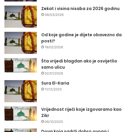
Zekat i visina nisaba za 2026 godinu
06/03/2026
Od koje godine je dijete obavezno da
posti?
19/02/2026
Šta vrijedi blagdan ako je osvijetlio
samo ulicu
02/01/2026
Sura El-Karia
11/12/2025
Vrijednost riječi koje izgovaramo kao
Zikr
06/10/2025
Dova koja sadrži dobro ovoga i