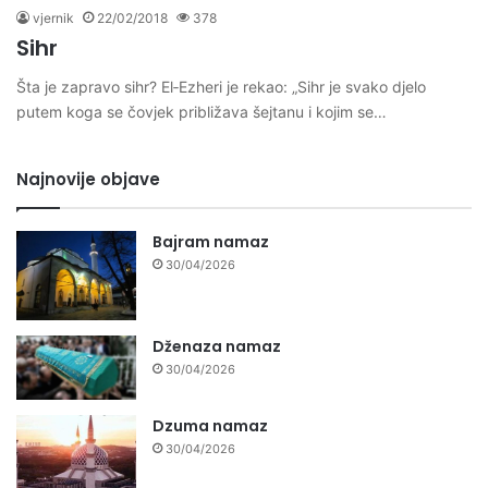
vjernik
22/02/2018
378
Sihr
Šta je zapravo sihr? El‐Ezheri je rekao: „Sihr je svako djelo
putem koga se čovjek približava šejtanu i kojim se…
Najnovije objave
Bajram namaz
30/04/2026
Dženaza namaz
30/04/2026
Dzuma namaz
30/04/2026