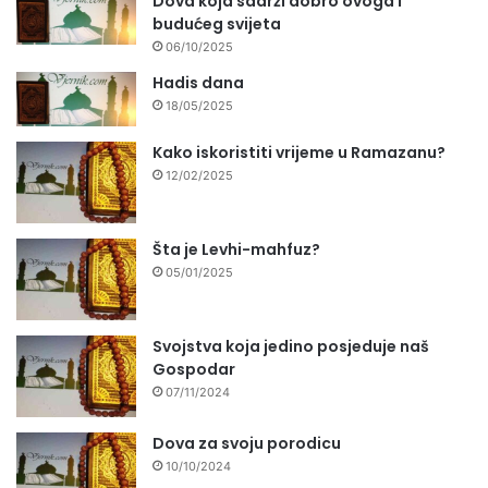
Dova koja sadrži dobro ovoga i
budućeg svijeta
06/10/2025
Hadis dana
18/05/2025
Kako iskoristiti vrijeme u Ramazanu?
12/02/2025
Šta je Levhi-mahfuz?
05/01/2025
Svojstva koja jedino posjeduje naš
Gospodar
07/11/2024
Dova za svoju porodicu
10/10/2024