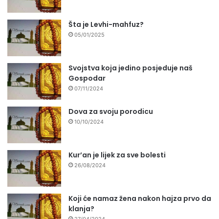
Šta je Levhi-mahfuz?
05/01/2025
Svojstva koja jedino posjeduje naš
Gospodar
07/11/2024
Dova za svoju porodicu
10/10/2024
Kur’an je lijek za sve bolesti
26/08/2024
Koji će namaz žena nakon hajza prvo da
klanja?