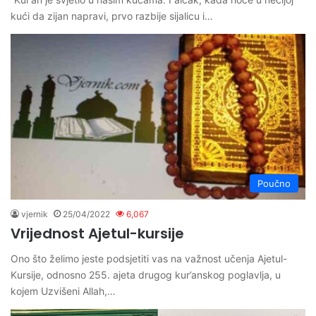
kući da zijan napravi, prvo razbije sijalicu i…
Poučno
vjernik
25/04/2022
6,067
Vrijednost Ajetul-kursije
Ono što želimo jeste podsjetiti vas na važnost učenja Ajetul-
Kursije, odnosno 255. ajeta drugog kur’anskog poglavlja, u
kojem Uzvišeni Allah,…