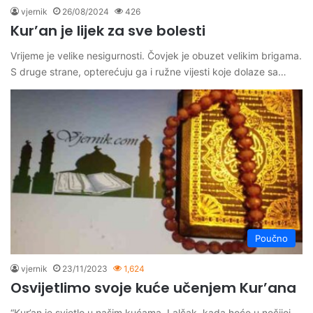
vjernik
26/08/2024
426
Kur’an je lijek za sve bolesti
Vrijeme je velike nesigurnosti. Čovjek je obuzet velikim brigama.
S druge strane, opterećuju ga i ružne vijesti koje dolaze sa…
Poučno
vjernik
23/11/2023
1,624
Osvijetlimo svoje kuće učenjem Kur’ana
“Kur’an je svjetlo u našim kućama. I alčak, kada hoće u nečijoj