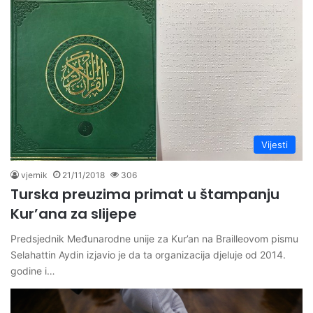
Vijesti
vjernik
21/11/2018
306
Turska preuzima primat u štampanju
Kur’ana za slijepe
Predsjednik Međunarodne unije za Kur’an na Brailleovom pismu
Selahattin Aydin izjavio je da ta organizacija djeluje od 2014.
godine i…