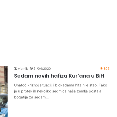
vjernik
21/04/2020
805
Sedam novih hafiza Kur’ana u BiH
Unatoč kriznoj situaciji i blokadama hifz nije stao. Tako
je u proteklih nekoliko sedmica naša zemlja postala
bogatija za sedam…