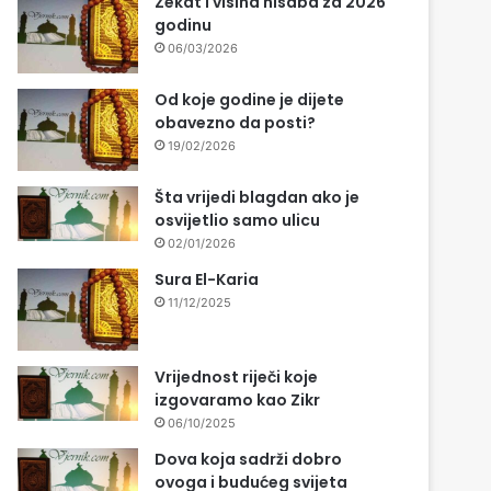
Zekat i visina nisaba za 2026
godinu
06/03/2026
Od koje godine je dijete
obavezno da posti?
19/02/2026
Šta vrijedi blagdan ako je
osvijetlio samo ulicu
02/01/2026
Sura El-Karia
11/12/2025
Vrijednost riječi koje
izgovaramo kao Zikr
06/10/2025
Dova koja sadrži dobro
ovoga i budućeg svijeta