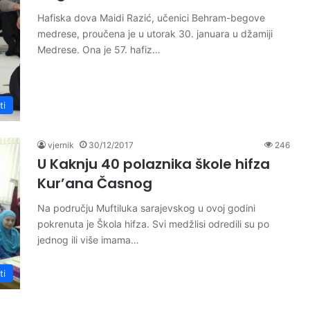
Hafiska dova Maidi Razić, učenici Behram-begove
medrese, proučena je u utorak 30. januara u džamiji
Medrese. Ona je 57. hafiz…
ti
vjernik
30/12/2017
246
U Kaknju 40 polaznika škole hifza
Kur’ana Časnog
Na području Muftiluka sarajevskog u ovoj godini
pokrenuta je Škola hifza. Svi medžlisi odredili su po
jednog ili više imama…
ti