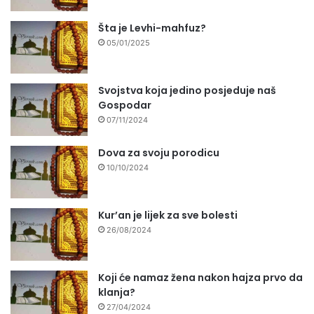
Šta je Levhi-mahfuz?
05/01/2025
Svojstva koja jedino posjeduje naš
Gospodar
07/11/2024
Dova za svoju porodicu
10/10/2024
Kur’an je lijek za sve bolesti
26/08/2024
Koji će namaz žena nakon hajza prvo da
klanja?
27/04/2024