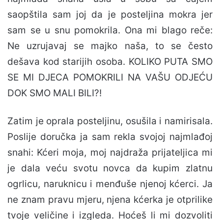
saopštila sam joj da je posteljina mokra jer
sam se u snu pomokrila. Ona mi blago reče:
Ne uzrujavaj se majko naša, to se često
dešava kod starijih osoba. KOLIKO PUTA SMO
SE MI DJECA POMOKRILI NA VAŠU ODJEĆU
DOK SMO MALI BILI?!
Zatim je oprala posteljinu, osušila i namirisala.
Poslije doručka ja sam rekla svojoj najmlađoj
snahi: Kćeri moja, moj najdraža prijateljica mi
je dala veću svotu novca da kupim zlatnu
ogrlicu, naruknicu i menđuše njenoj kćerci. Ja
ne znam pravu mjeru, njena kćerka je otprilike
tvoje veličine i izgleda. Hoćeš li mi dozvoliti