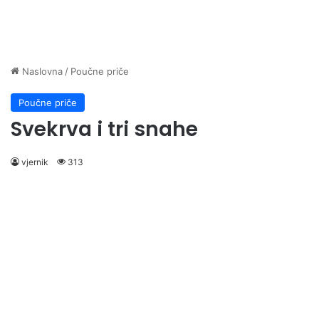
Naslovna
/
Poučne priče
Poučne priče
Svekrva i tri snahe
vjernik
313