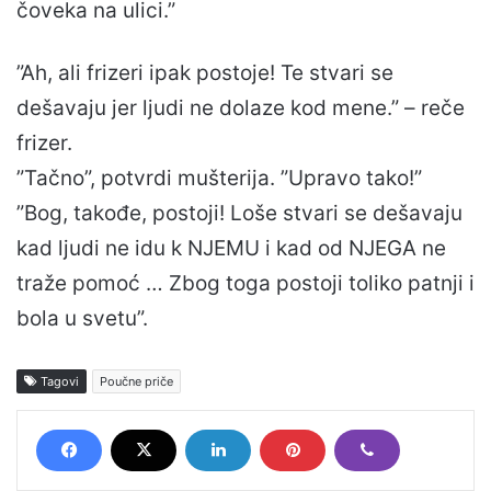
čoveka na ulici.”
”Ah, ali frizeri ipak postoje! Te stvari se
dešavaju jer ljudi ne dolaze kod mene.” – reče
frizer.
”Tačno”, potvrdi mušterija. ”Upravo tako!”
”Bog, takođe, postoji! Loše stvari se dešavaju
kad ljudi ne idu k NJEMU i kad od NJEGA ne
traže pomoć … Zbog toga postoji toliko patnji i
bola u svetu”.
Tagovi
Poučne priče