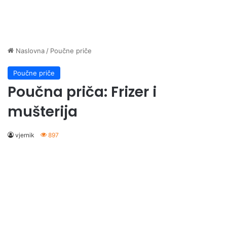
Naslovna
/
Poučne priče
Poučne priče
Poučna priča: Frizer i
mušterija
vjernik
897