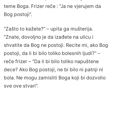
teme Boga. Frizer reče : ”Ja ne vjerujem da
Bog postoji”.
”Zašto to kažete?” – upita ga mušterija.
”Znate, dovoljno je da izađete na ulicu i
shvatite da Bog ne postoji. Recite mi, ako Bog
postoji, da li bi bilo toliko bolesnih ljudi?” –
reče frizer – ”Da li bi bilo toliko napuštene
dece? Ako Bog postoji, ne bi bilo ni patnji ni
bola. Ne mogu zamisliti Boga koji bi dozvolio
sve ove stvari”.