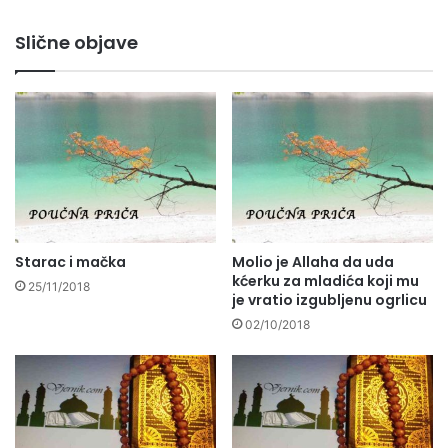
Slične objave
Starac i mačka
Molio je Allaha da uda
kćerku za mladića koji mu
25/11/2018
je vratio izgubljenu ogrlicu
02/10/2018