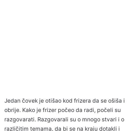
Jedan čovek je otišao kod frizera da se ošiša i
obrije. Kako je frizer počeo da radi, počeli su
razgovarati. Razgovarali su o mnogo stvari i o
različitim temama, da bi se na kraju dotakli i