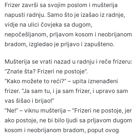
Frizer završi sa svojim poslom i mušterija
napusti radnju. Samo što je izašao iz radnje,
vidje na ulici čovjeka sa dugom,
nepočešljanom, prljavom kosom i neobrijanom
bradom, izgledao je prljavo i zapušteno.
Mušterija se vrati nazad u radnju i reče frizeru:
”Znate šta? Frizeri ne postoje”.
”Kako možete to reći?” – upita iznenađeni
frizer. ”Ja sam tu, i ja sam frizer, i upravo sam
vas šišao i brijao!”
”Ne!” – viknu mušterija – ”Frizeri ne postoje, jer
ako postoje, ne bi bilo ljudi sa prljavom dugom
kosom i neobrijanom bradom, poput ovog