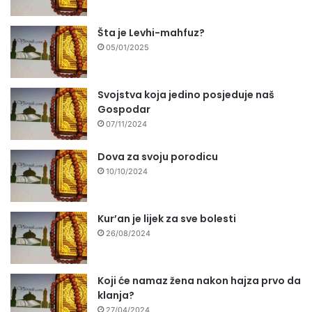
Šta je Levhi-mahfuz?
05/01/2025
Svojstva koja jedino posjeduje naš
Gospodar
07/11/2024
Dova za svoju porodicu
10/10/2024
Kur’an je lijek za sve bolesti
26/08/2024
Koji će namaz žena nakon hajza prvo da
klanja?
27/04/2024