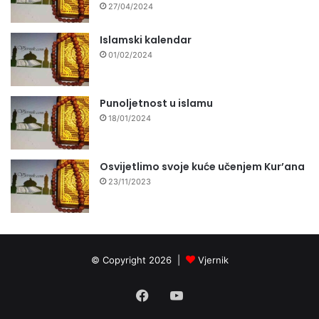
27/04/2024
Islamski kalendar
01/02/2024
Punoljetnost u islamu
18/01/2024
Osvijetlimo svoje kuće učenjem Kur’ana
23/11/2023
© Copyright 2026 |
Vjernik
Facebook
YouTube