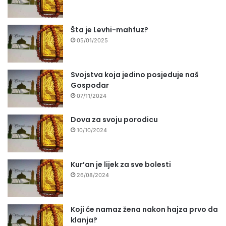
Šta je Levhi-mahfuz?
05/01/2025
Svojstva koja jedino posjeduje naš
Gospodar
07/11/2024
Dova za svoju porodicu
10/10/2024
Kur’an je lijek za sve bolesti
26/08/2024
Koji će namaz žena nakon hajza prvo da
klanja?