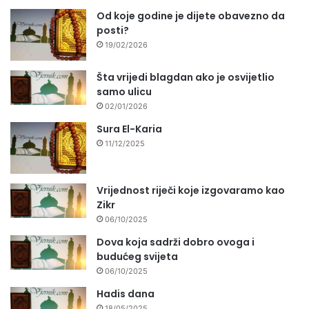
Od koje godine je dijete obavezno da
posti?
19/02/2026
Šta vrijedi blagdan ako je osvijetlio
samo ulicu
02/01/2026
Sura El-Karia
11/12/2025
Vrijednost riječi koje izgovaramo kao
Zikr
06/10/2025
Dova koja sadrži dobro ovoga i
budućeg svijeta
06/10/2025
Hadis dana
18/05/2025