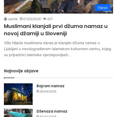
Vijesti
vjernik
07/02/2020
427
Muslimani klanjali prvi džuma namaz u
novoj džamiji u Sloveniji
Više hiljada muslimana danas je klanjalo džuma namaz u
Ljubljani u novoizgrađenom Islamskom kulturnom centru, kojeg
su pripadnici islamske vjeroispovijesti…
Najnovije objave
Bajram namaz
30/04/2026
Dženaza namaz
30/04/2026