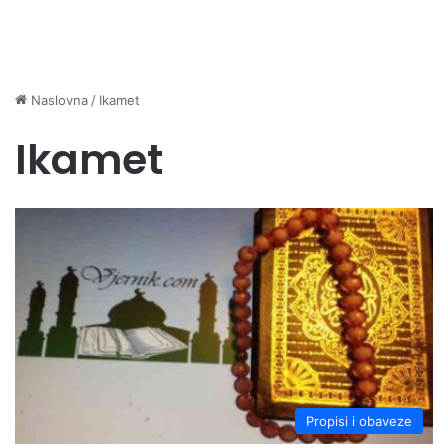
Naslovna
/
Ikamet
Ikamet
Propisi i obaveze