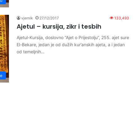
no
vjernik
27/12/2017
133,493
Ajetul – kursija, zikr i tesbih
Ajetul-Kursija, doslovno “Ajet o Prijestolju”, 255. ajet sure
El-Bekare, jedan je od dužih kur’anskih ajeta, a i jedan
od temeljnih…
ze