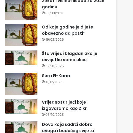
Zekat i visina nisaba za 2026
godinu
06/03/2026
Od koje godine je dijete
obavezno da posti?
19/02/2026
Šta vrijedi blagdan ako je
osvijetlio samo ulicu
02/01/2026
Sura El-Karia
11/12/2025
Vrijednost riječi koje
izgovaramo kao Zikr
06/10/2025
Dova koja sadrži dobro
ovoga i budućeg svijeta