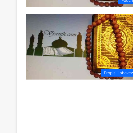
Pouč
Propisi i obave