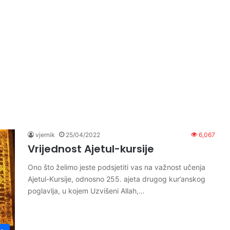
vjernik
25/04/2022
6,067
Vrijednost Ajetul-kursije
Ono što želimo jeste podsjetiti vas na važnost učenja
Ajetul-Kursije, odnosno 255. ajeta drugog kur’anskog
poglavlja, u kojem Uzvišeni Allah,…