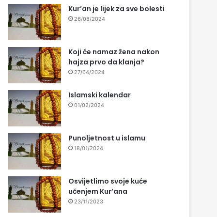
Kur’an je lijek za sve bolesti
26/08/2024
Koji će namaz žena nakon
hajza prvo da klanja?
27/04/2024
Islamski kalendar
01/02/2024
Punoljetnost u islamu
18/01/2024
Osvijetlimo svoje kuće
učenjem Kur’ana
23/11/2023