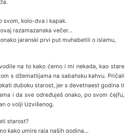
ta.
po svom, kolo-dva i kapak.
epa ovaj razamazanska večer…
mo onako jaranski prvi put muhabetili o islamu,
vodile na to kako ćemo i mi nekada, kao stare
otom s džematlijama na sabahsku kahvu. Pričali
ti duboku starost, jer s devetnaest godina ti
kama i da sve određuješ onako, po svom ćejfu,
an o volji Uzvišenog.
ti starost?
amo kako umire raja naših godina…