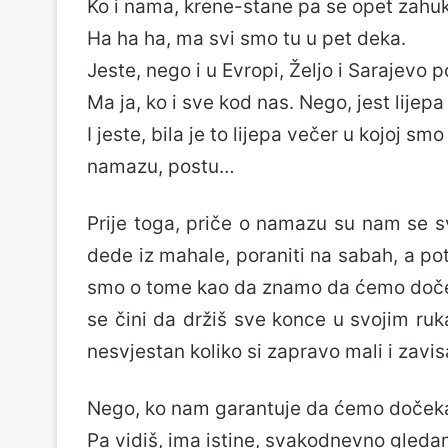
Ko i nama, krene-stane pa se opet zahuk
Ha ha ha, ma svi smo tu u pet deka.
Jeste, nego i u Evropi, Željo i Sarajevo 
Ma ja, ko i sve kod nas. Nego, jest lij
I jeste, bila je to lijepa večer u kojoj s
namazu, postu…
Prije toga, priče o namazu su nam se s
dede iz mahale, poraniti na sabah, a p
smo o tome kao da znamo da ćemo dočeka
se čini da držiš sve konce u svojim ru
nesvjestan koliko si zapravo mali i zavis
Nego, ko nam garantuje da ćemo dočeka
Pa vidiš, ima istine, svakodnevno gled