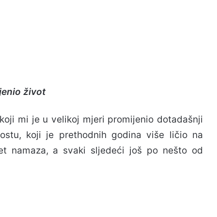
enio život
oji mi je u velikoj mjeri promijenio dotadašnji
stu, koji je prethodnih godina više ličio na
et namaza, a svaki sljedeći još po nešto od