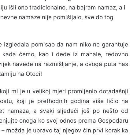
u išli ono tradicionalno, na bajram namaz, a i
dnevne namaze nije pomišljalo, sve do tog
ije izgledala pomisao da nam niko ne garantuje
 kada ćemo, kao i dede iz mahale, redovno
vijek navede na razmišljanje, a ovoga puta nas
žamiju na Otoci!
oji mi je u velikoj mjeri promijenio dotadašnji
stu, koji je prethodnih godina više ličio na
et namaza, a svaki sljedeći još po nešto od
jenjujte onoga ko svoj odnos prema Gospodaru
– možda je upravo taj njegov čin prvi korak ka