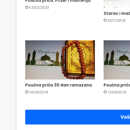
Poučna priča: Frizer i mušterija
03/02/2020
Starac i ma
25/11/2018
Poučna priča 30 dan ramazana
Poučna prič
14/06/2018
13/06/2018
Vaš