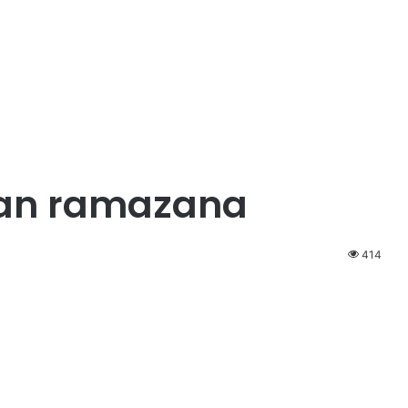
dan ramazana
414