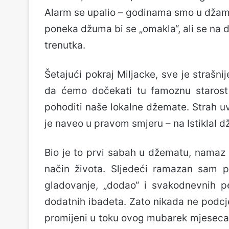
Alarm se upalio – godinama smo u džamij
poneka džuma bi se „omakla“, ali se na 
trenutka.
Šetajući pokraj Miljacke, sve je strašn
da ćemo dočekati tu famoznu starost
pohoditi naše lokalne džemate. Strah u
je naveo u pravom smjeru – na Istiklal d
Bio je to prvi sabah u džematu, namaz k
način života. Sljedeći ramazan sam po
gladovanje, „dodao“ i svakodnevnih p
dodatnih ibadeta. Zato nikada ne podc
promijeni u toku ovog mubarek mjeseca 