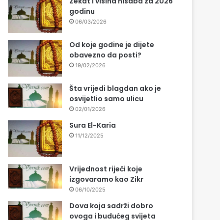
Zekat i visina nisaba za 2026
godinu
06/03/2026
Od koje godine je dijete
obavezno da posti?
19/02/2026
Šta vrijedi blagdan ako je
osvijetlio samo ulicu
02/01/2026
Sura El-Karia
11/12/2025
Vrijednost riječi koje
izgovaramo kao Zikr
06/10/2025
Dova koja sadrži dobro
ovoga i budućeg svijeta