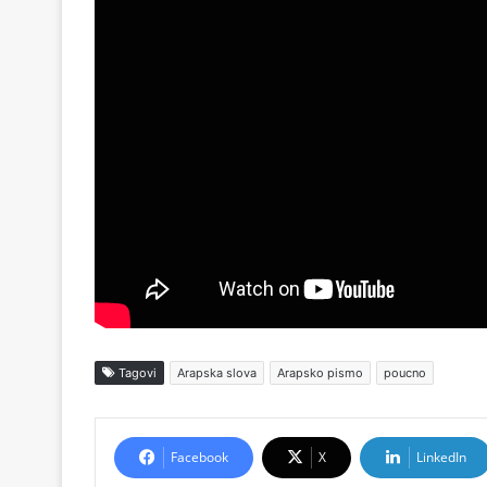
Tagovi
Arapska slova
Arapsko pismo
poucno
Facebook
X
LinkedIn