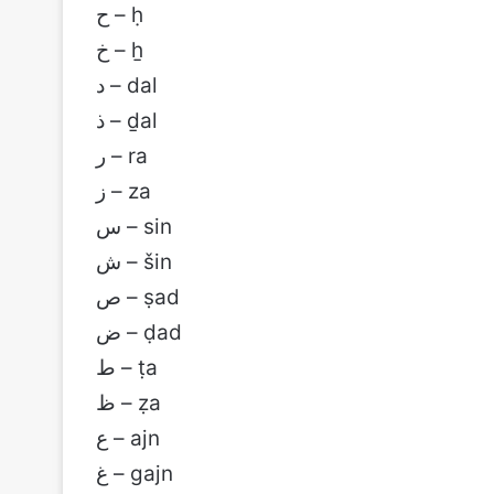
ح – ḥ
خ – ẖ
د – dal
ذ – ḏal
ر – ra
ز – za
س – sin
ش – šin
ص – ṣad
ض – ḍad
ط – ṭa
ظ – ẓa
ع – ajn
غ – gajn