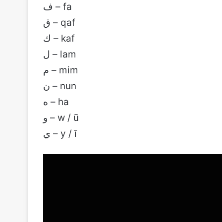
ف – fa
ق – qaf
ك – kaf
ل – lam
م – mim
ن – nun
ه – ha
و – w / ū
ي – y / ī