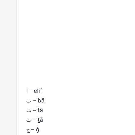
ا – elif
ب – bā
ت – tā
ث – ṯā
ج – ǧ