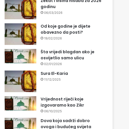
Zekat i visina nisaba za 2026
godinu
06/03/2026
Od koje godine je dijete
obavezno da posti?
19/02/2026
Šta vrijedi blagdan ako je
osvijetlio samo ulicu
02/01/2026
Sura El-Karia
11/12/2025
Vrijednost riječi koje
izgovaramo kao Zikr
06/10/2025
Dova koja sadrži dobro
ovoga i budućeg svijeta