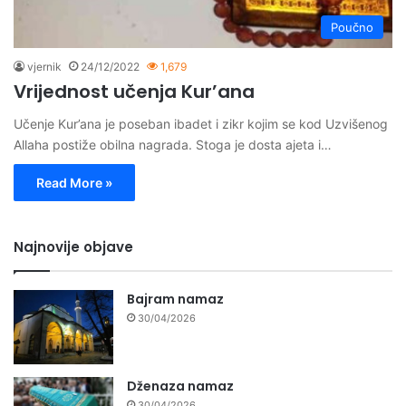
Poučno
vjernik
24/12/2022
1,679
Vrijednost učenja Kur’ana
Učenje Kur’ana je poseban ibadet i zikr kojim se kod Uzvišenog
Allaha postiže obilna nagrada. Stoga je dosta ajeta i…
Read More »
Najnovije objave
Bajram namaz
30/04/2026
Dženaza namaz
30/04/2026