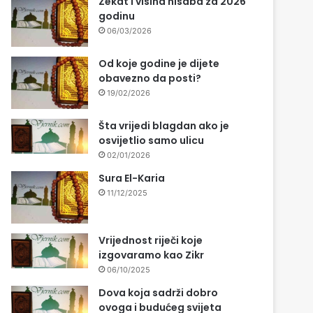
Zekat i visina nisaba za 2026
godinu
06/03/2026
Od koje godine je dijete
obavezno da posti?
19/02/2026
Šta vrijedi blagdan ako je
osvijetlio samo ulicu
02/01/2026
Sura El-Karia
11/12/2025
Vrijednost riječi koje
izgovaramo kao Zikr
06/10/2025
Dova koja sadrži dobro
ovoga i budućeg svijeta