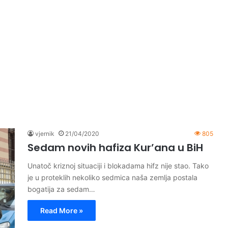
vjernik
21/04/2020
805
Sedam novih hafiza Kur’ana u BiH
Unatoč kriznoj situaciji i blokadama hifz nije stao. Tako
je u proteklih nekoliko sedmica naša zemlja postala
bogatija za sedam…
Read More »