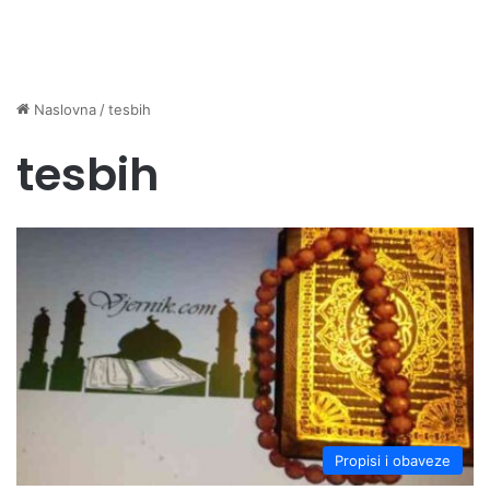
Naslovna
/
tesbih
tesbih
Propisi i obaveze