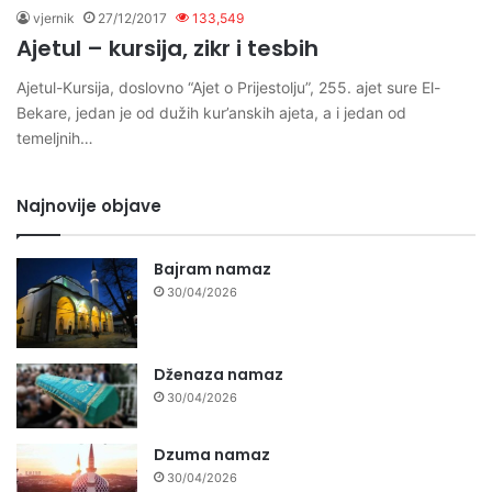
vjernik
27/12/2017
133,549
Ajetul – kursija, zikr i tesbih
Ajetul-Kursija, doslovno “Ajet o Prijestolju”, 255. ajet sure El-
Bekare, jedan je od dužih kur’anskih ajeta, a i jedan od
temeljnih…
Najnovije objave
Bajram namaz
30/04/2026
Dženaza namaz
30/04/2026
Dzuma namaz
30/04/2026