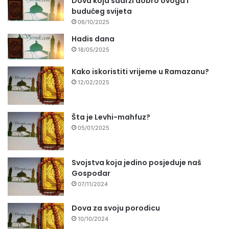
Dova koja sadrži dobro ovoga i
budućeg svijeta
06/10/2025
Hadis dana
18/05/2025
Kako iskoristiti vrijeme u Ramazanu?
12/02/2025
Šta je Levhi-mahfuz?
05/01/2025
Svojstva koja jedino posjeduje naš
Gospodar
07/11/2024
Dova za svoju porodicu
10/10/2024