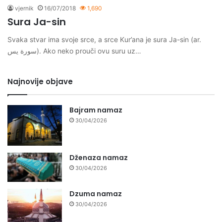
vjernik
16/07/2018
1,690
Sura Ja-sin
Svaka stvar ima svoje srce, a srce Kur’ana je sura Ja-sin (ar.
سورة يس). Ako neko prouči ovu suru uz…
Najnovije objave
Bajram namaz
30/04/2026
Dženaza namaz
30/04/2026
Dzuma namaz
30/04/2026