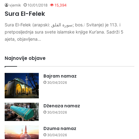
vjernik
10/01/2018
15,394
Sura El-Felek
Sura El-Felek (arapski: سورة الفلق; bos.: Svitanje) je 113. i
pretposljednja sura svete islamske knjige Kur’ana. Sadrži 5
ajeta, objavljena…
Najnovije objave
Bajram namaz
30/04/2026
Dženaza namaz
30/04/2026
Dzuma namaz
30/04/2026