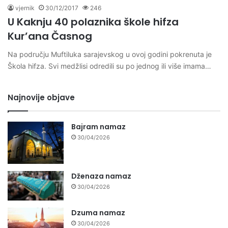
vjernik
30/12/2017
246
U Kaknju 40 polaznika škole hifza
Kur’ana Časnog
Na području Muftiluka sarajevskog u ovoj godini pokrenuta je
Škola hifza. Svi medžlisi odredili su po jednog ili više imama…
Najnovije objave
Bajram namaz
30/04/2026
Dženaza namaz
30/04/2026
Dzuma namaz
30/04/2026