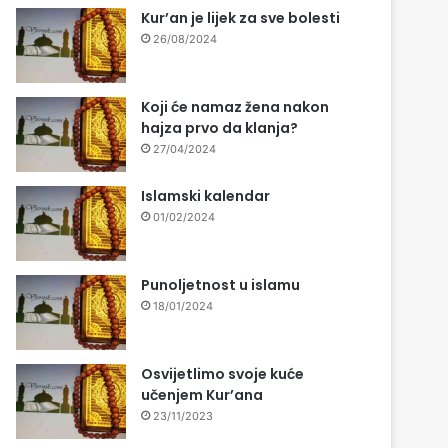
Kur’an je lijek za sve bolesti
26/08/2024
Koji će namaz žena nakon
hajza prvo da klanja?
27/04/2024
Islamski kalendar
01/02/2024
Punoljetnost u islamu
18/01/2024
Osvijetlimo svoje kuće
učenjem Kur’ana
23/11/2023