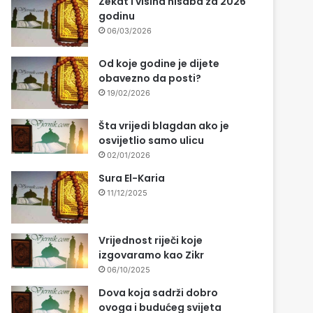
Zekat i visina nisaba za 2026
godinu
06/03/2026
Od koje godine je dijete
obavezno da posti?
19/02/2026
Šta vrijedi blagdan ako je
osvijetlio samo ulicu
02/01/2026
Sura El-Karia
11/12/2025
Vrijednost riječi koje
izgovaramo kao Zikr
06/10/2025
Dova koja sadrži dobro
ovoga i budućeg svijeta