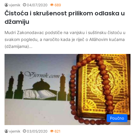
vjernik
04/07/2020
689
Čistoća i skrušenost prilikom odlaska u
džamiju
Mudri Zakonodavac podstiče na vanjsku i suštinsku čistoću u
svakom pogledu, a naročito kada je riječ o Allāhovim kućama
(džamijama)…
Poučno
vjernik
03/05/2020
621