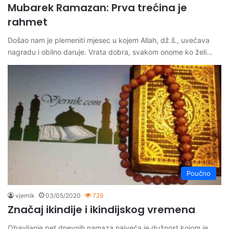
Mubarek Ramazan: Prva trećina je
rahmet
Došao nam je plemeniti mjesec u kojem Allah, dž.š., uvećava
nagradu i obilno daruje. Vrata dobra, svakom onome ko želi…
Poučno
vjernik
03/05/2020
729
Značaj ikindije i ikindijskog vremena
Obavljanje pet dnevnih namaza najveća je dužnost kojom je