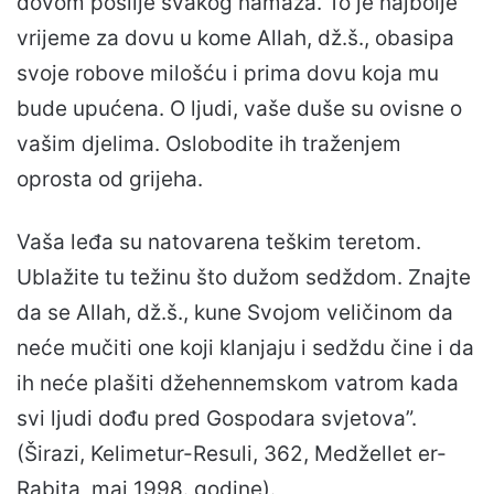
dovom poslije svakog namaza. To je najbolje
vrijeme za dovu u kome Allah, dž.š., obasipa
svoje robove milošću i prima dovu koja mu
bude upućena. O ljudi, vaše duše su ovisne o
vašim djelima. Oslobodite ih traženjem
oprosta od grijeha.
Vaša leđa su natovarena teškim teretom.
Ublažite tu težinu što dužom sedždom. Znajte
da se Allah, dž.š., kune Svojom veličinom da
neće mučiti one koji klanjaju i sedždu čine i da
ih neće plašiti džehennemskom vatrom kada
svi ljudi dođu pred Gospodara svjetova”.
(Širazi, Kelimetur-Resuli, 362, Medžellet er-
Rabita, maj 1998. godine).