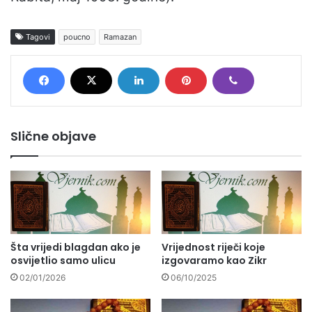
Tagovi
poucno
Ramazan
Slične objave
Šta vrijedi blagdan ako je
Vrijednost riječi koje
osvijetlio samo ulicu
izgovaramo kao Zikr
02/01/2026
06/10/2025