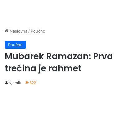
Naslovna
/
Poučno
Poučno
Mubarek Ramazan: Prva
trećina je rahmet
vjernik
622