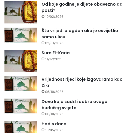
Od koje godine je dijete obavezno da
posti?
19/02/2026
Šta vrijedi blagdan ako je osvijetlio
samo ulicu
02/01/2026
Sura El-Karia
11/12/2025
Vrijednost riječi koje izgovaramo kao
Zikr
06/10/2025
Dova koja sadrži dobro ovoga i
budućeg svijeta
06/10/2025
Hadis dana
18/05/2025