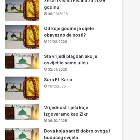
Zekat i visina nisaba za 2026
godinu
06/03/2026
Od koje godine je dijete
obavezno da posti?
19/02/2026
Šta vrijedi blagdan ako je
osvijetlio samo ulicu
02/01/2026
Sura El-Karia
11/12/2025
Vrijednost riječi koje
izgovaramo kao Zikr
06/10/2025
Dova koja sadrži dobro ovoga i
budućeg svijeta