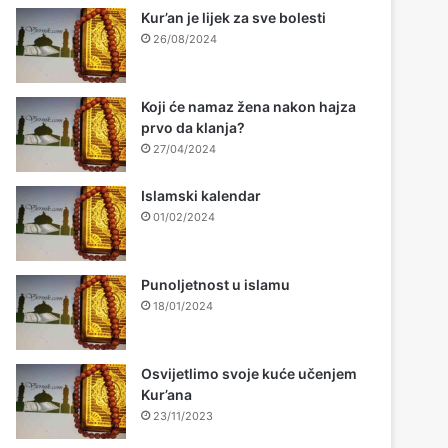
Kur’an je lijek za sve bolesti
26/08/2024
Koji će namaz žena nakon hajza
prvo da klanja?
27/04/2024
Islamski kalendar
01/02/2024
Punoljetnost u islamu
18/01/2024
Osvijetlimo svoje kuće učenjem
Kur’ana
23/11/2023