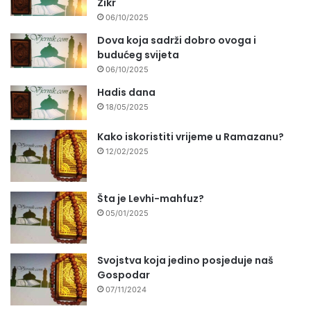
Zikr
06/10/2025
Dova koja sadrži dobro ovoga i
budućeg svijeta
06/10/2025
Hadis dana
18/05/2025
Kako iskoristiti vrijeme u Ramazanu?
12/02/2025
Šta je Levhi-mahfuz?
05/01/2025
Svojstva koja jedino posjeduje naš
Gospodar
07/11/2024