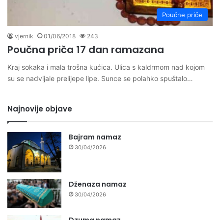
Poučne priče
vjernik
01/06/2018
243
Poučna priča 17 dan ramazana
Kraj sokaka i mala trošna kućica. Ulica s kaldrmom nad kojom
su se nadvijale prelijepe lipe. Sunce se polahko spuštalo…
Najnovije objave
Bajram namaz
30/04/2026
Dženaza namaz
30/04/2026
Dzuma namaz