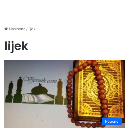
Naslovna
/
lijek
lijek
Poučno