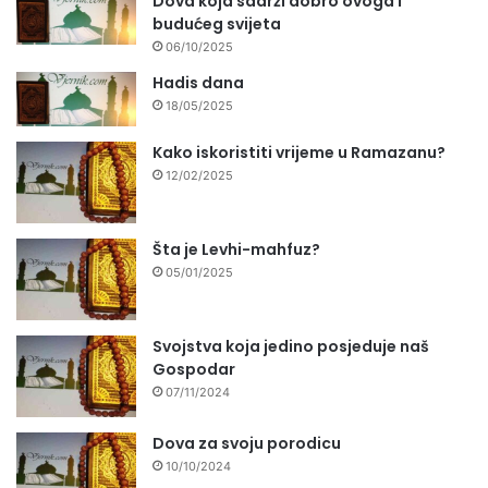
Dova koja sadrži dobro ovoga i
budućeg svijeta
06/10/2025
Hadis dana
18/05/2025
Kako iskoristiti vrijeme u Ramazanu?
12/02/2025
Šta je Levhi-mahfuz?
05/01/2025
Svojstva koja jedino posjeduje naš
Gospodar
07/11/2024
Dova za svoju porodicu
10/10/2024