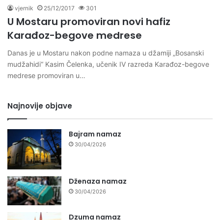
vjernik
25/12/2017
301
U Mostaru promoviran novi hafiz
Karađoz-begove medrese
Danas je u Mostaru nakon podne namaza u džamiji „Bosanski
mudžahidi“ Kasim Čelenka, učenik IV razreda Karađoz-begove
medrese promoviran u…
Najnovije objave
Bajram namaz
30/04/2026
Dženaza namaz
30/04/2026
Dzuma namaz